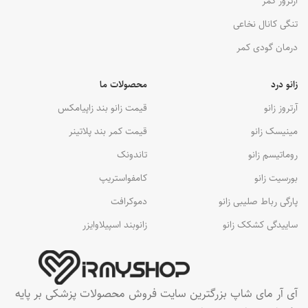
آرتروز کمر
تنگی کانال نخاعی
درمان گودی کمر
زانو درد
محصولات ما
آرتروز زانو
قیمت زانو بند زاپیامکس
مینیسک زانو
قیمت کمر بند پلاتینر
روماتیسم زانو
تاندونک
بورسیت زانو
کامفواستریپ
پارگی رباط صلیبی زانو
دموکرافت
ساییدگی کشکک زانو
زانوبند اسپیلاوایزر
آی آر مای شاپ بزرگترین سایت فروش محصولات پزشکی بر پایه