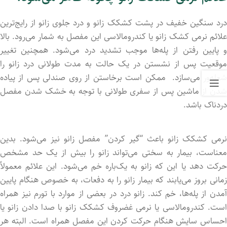
درد سنگین خفیف در پشت کشکک زانو و درد جلوی زانو از رایج‌ترین
علائم نرمی کشک زانو یا کندرومالاسی این مفصل به شمار می‌رود. بالا
و پایین رفتن از پله‌ها موجب تشدید درد می‌شود. همچنین تغییر
موقعیت پس از نشستن در یک حالت به مدت طولانی درد زانو را
شعله‌ور می‌سازد. ممکن است برخاستن از روی صندلی پس از پیاده
شدن از ماشین پس از سفری طولانی با توجه به خشک شدن مفصل
دردناک باشد.
نرمی کشکک زانو باعث “گیر کردن” مفصل زانو نیز می‌شود. بدین
معناست، بیمار به سختی می‌تواند زانو را بیش از یک حد مشخص
حرکت دهد یا این که زانو به یک‌باره خم می‌شود. این علائم معمولاً
زمانی بروز می‌یابند که بیمار زانو را به دفعات، به خصوص هنگام پایین
آمد‌ن از پله‌ها، خم کند. زانو درد در بعضی از موارد با تورم نیز همراه
است. کندرومالاسی یا نرمی غضروف کشکک زانو با صدا داد‌ن زانو یا
احساس سایش هنگام حرکت کرد‌ن این مفصل همراه است. البته هر