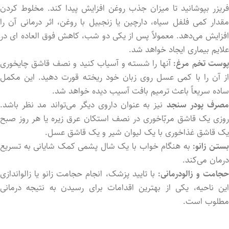
فریزر بپوشانید تا میزان جذب روغن افزایش پیدا کند. مخلوط کردن
مقدار کمی فلفل سیاه، دارچین یا زنجبیل با روغن، اثر درمانی آن را
افزایش می‌دهد. معمولاً پس از یکی دو شب، کاهش فوق العاده ای در
علایم بیماری ایجاد خواهد شد.
وست تخم مرغ‌:
آنها را شستـه و آسیاب کنید و نصف قاشق چایخوری
از آن را با کمی عسل روی زبان خود ریختـه قورت دهید. این مکمل
ساده سریعاً باعث ترمیم بافت آسیب دید‌ه خواهد شد.
صرف پودر سنجد
نیز به عنوان داروی دیگر می‌تواند مد نظر باشد.
روزی یک قاشق مربّاخوری در نصف استکان عرق زیره یا هر روز صبح
یک قاشق غذاخوری با یک لیوان شیر و یک قاشق عسل.
ستـن زانو:
به هنگام خواب با یک شال پشمی کمک شایانی به تسریع
درمان می‌کند.
جامت و زالودرمانی:
با تایید پزشک، انجام حجامت زانو یا زالواندازی
این ناحیه، یکی از بهترین اقدامات برای رسید‌ن به نتیجه درمانی
مطلوب است.