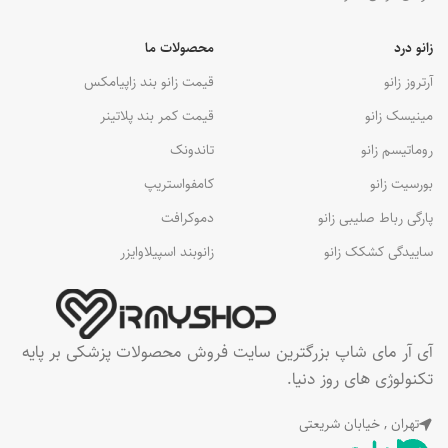
زانو درد
محصولات ما
آرتروز زانو
قیمت زانو بند زاپیامکس
مینیسک زانو
قیمت کمر بند پلاتینر
روماتیسم زانو
تاندونک
بورسیت زانو
کامفواستریپ
پارگی رباط صلیبی زانو
دموکرافت
ساییدگی کشکک زانو
زانوبند اسپیلاوایزر
آی آر مای شاپ بزرگترین سایت فروش محصولات پزشکی بر پایه
تکنولوژی های روز دنیا.
تهران , خیابان شریعتی