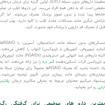
مطمئنا داروهای بدون نسخه (OTC)، اولین گزینه برای درمان دردهای
مقطعی است که به ذهن همه افراد می‌رسد. این داروها اغلب در تمام
خانه‌ها پیدا شد‌ه و بدون تجویز پزشک مصرف می‌شوند. اما اگر
ناراحتی دیگری مانند مشکلات معده، قلب یا کلیه دارید، بهتر است
قبل از مصرف هر دارویی با پزشک خود مشورت کنید.
مسکن‌های بدون نسخه مانند استامینوفن، آسپرین، یا NSAID‌ها
(مانند ایبوپروفن، کتوپروفن یا ناپروکسن) التهاب را کاهش می‌دهند.
البته داروهای ضد التهابی غیر استروئیدی (NSAIDs) مانند ایبوپروفن
 ناپروکسن اثرات تسکین‌دهنده
کمر درد
را نیز ارائه می‌دهند. اما به
یاد داشتـه باشید که مصرف NSAID‌ها معمولاً برای بیماران مبتلا به
بیماری‌های زمینه‌ای مانند بیماری مزمن کلیوی توصیه نمی‌شوند.
پیشنهاد میکنیم محتوای مربوط به معرفی مکانیزم درمانی
پلاتینر
تراپی
رو انیز بخوانید.
بهترین دارو های موضعی برای گرفتگی رگ