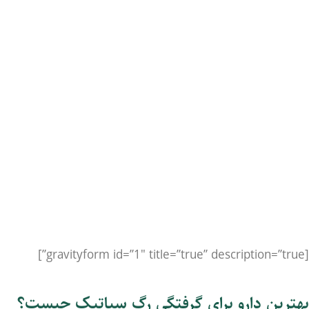
[gravityform id=”1″ title=”true” description=”true”]
بهترین دارو برای گرفتگی رگ سیاتیک چیست؟