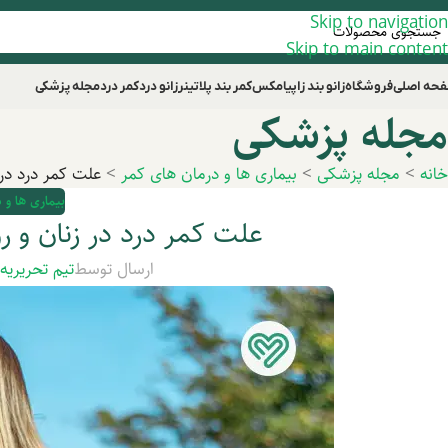
Skip to navigation
Skip to main content
حه اصلی
فروشگاه
زانو بند زاپیامکس
کمر بند پلاتینر
زانو درد
کمر درد
مجله پزشکی
مجله پزشکی
خانه
>
مجله پزشکی
>
بیماری ها و درمان های کمر
>
علت کمر درد در 
بیماری ها و 
علت کمر درد در زنان و ر
ارسال توسط
تیم تحریریه
د