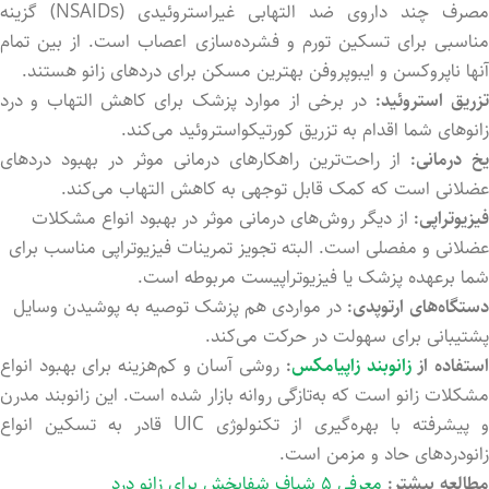
مصرف چند داروی ضد التهابی غیراستروئیدی (NSAIDs) گزینه
مناسبی برای تسکین تورم و فشرده‌سازی اعصاب است. از بین تمام
آنها ناپروکسن و ایبوپروفن بهترین مسکن برای دردهای زانو هستند.
زریق استروئید:
در برخی از موارد پزشک برای کاهش التهاب و درد
زانوهای شما اقدام به تزریق کورتیکواستروئید می‌کند.
یخ درمانی:
از راحت‌ترین راهکارهای درمانی موثر در بهبود دردهای
عضلانی است که کمک قابل توجهی به کاهش التهاب می‌کند.
فیزیوتراپی:
از دیگر روش‌های درمانی موثر در بهبود انواع مشکلات
عضلانی و مفصلی است. البته تجویز تمرینات فیزیوتراپی مناسب برای
شما برعهده پزشک یا فیزیوتراپیست مربوطه است.
دستگاه‌های ارتوپدی:
در مواردی هم پزشک توصیه به پوشید‌ن وسایل
پشتیبانی برای سهولت در حرکت می‌کند.
ستفاده از
زانوبند زاپیامکس
:
روشی آسان و کم‌هزینه برای بهبود انواع
مشکلات زانو است که به‌تازگی روانه بازار شد‌ه است. این زانوبند مدرن
و پیشرفته با بهره‌گیری از تکنولوژی UIC قادر به تسکین انواع
زانودردهای حاد و مزمن است.
مطالعه بیشتر:
معرفی ۵ شیاف شفابخش برای زانو درد