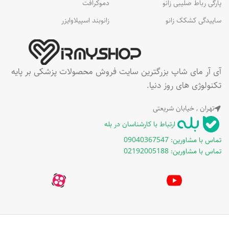
پارگی رباط صلیبی زانو
دموکرافت
ساییدگی کشکک زانو
زانوبند اسپیلاوایزر
آی آر مای شاپ بزرگترین سایت فروش محصولات پزشکی بر پایه
تکنولوژی های روز دنیا.
تهران , خیابان شریعتی
ارتباط با کارشناسان در بله
تماس با مشاورین: 09040367547
تماس با مشاورین: 02192005188