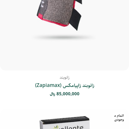
زانوبند
زانوبند زاپیامکس (Zapiamax)
85,000,000
﷼
اتمام م
وجودی