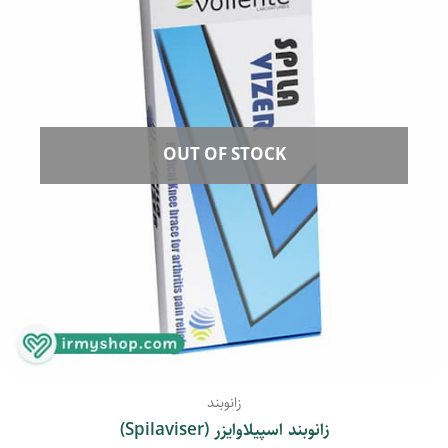
OUT OF STOCK
زانوبند
زانوبند اسپیلاوایزر (Spilaviser)