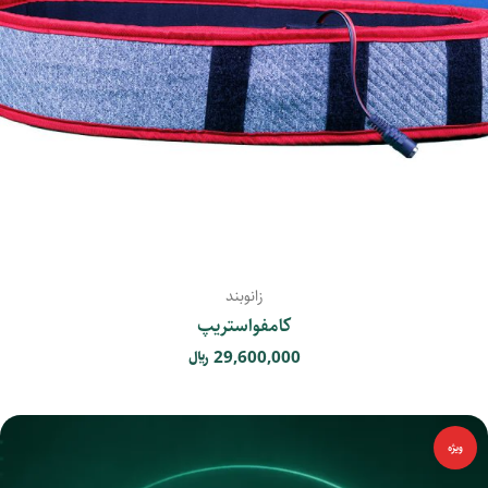
زانوبند
کامفواستریپ
29,600,000
﷼
ویژه