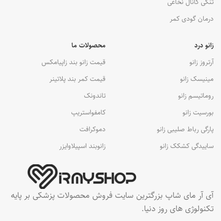
تنگی کانال نخاعی
درمان گودی کمر
زانو درد
محصولات ما
آرتروز زانو
قیمت زانو بند زاپیامکس
مینیسک زانو
قیمت کمر بند پلاتینر
روماتیسم زانو
تاندونک
بورسیت زانو
کامفواستریپ
پارگی رباط صلیبی زانو
دموکرافت
ساییدگی کشکک زانو
زانوبند اسپیلاوایزر
آی آر مای شاپ بزرگترین سایت فروش محصولات پزشکی بر پایه
تکنولوژی های روز دنیا.