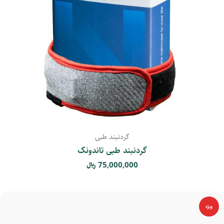
گردنبند طبی
گردنبند طبی تاندونک
75,000,000
﷼
ویژه