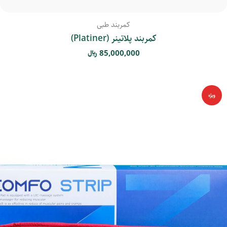
کمربند طبی
کمربند پلاتینر (Platiner)
85,000,000
﷼
ویژه