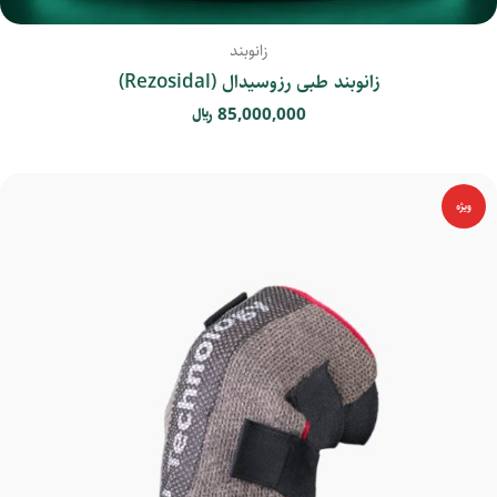
زانوبند
زانوبند طبی رزوسیدال (Rezosidal)
85,000,000
﷼
ویژه