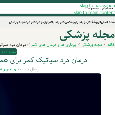
Skip to navigation
Skip to main content
حه اصلی
فروشگاه
زانو بند زاپیامکس
کمر بند پلاتینر
زانو درد
کمر درد
مجله پزشکی
مجله پزشکی
خانه
>
مجله پزشکی
>
بیماری ها و درمان های کمر
>
درمان درد سیات
بیماری ها و 
درمان درد سیاتیک کمر برای هم
ارسال توسط
تیم تحریریه
د