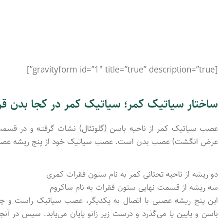
[gravityform id=”1″ title=”true” description=”true”]
ساختار سیاتیک کمر؛ سیاتیک کمر در کجا بدن قرا
عصب سیاتیک کمر از ناحیه باسن (گلوتئال) نشات گرفتـه و در قسمت پ
عرض انگشت) عصب بدن است. عصب سیاتیک خود از پنج ریشه عصب
دو ریشه از ناحیه تحتانی کمر به نام ستون فقرات کمری
سه ریشه از قسمت نهایی ستون فقرات به نام ساکروم
این پنج ریشه عصبی با اتصال به یکدیگر، عصب سیاتیک راست و 
باسن و پایین پا می‌گذرد و درست زیر زانو پایان می‌یابد. سپس در آن