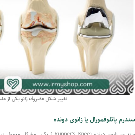
تغییر شکل غضروف زانو یکی از علت
سندرم پاتلوفمورال یا زانوی دونده
سندروم زانوی دونده (Runner’s Knee ) یک مشکل معمول در