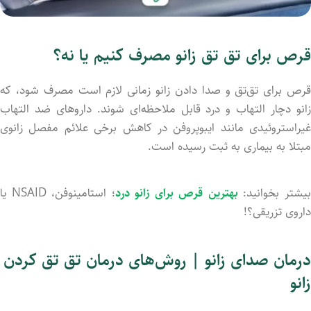
قرص برای تق تق زانو مصرف کنیم یا نه؟
قرص برای تق‌‌تق و صدا داد‌ن زانو زمانی لازم است مصرف شود، که
زانو دچار التهاب و درد قابل‌ ملاحظه‌ای شوند. داروهای ضد التهاب
غیراستروئیدی مانند ایبوپروفن در کاهش برخی علائم مفصل زانوی
مبتلا به بیماری به ثبت رسید‌ه است.
یشتر بخوانید:
بهترین قرص برای زانو درد
؛ استامینوفن، NSAID‌ یا
داروی تزریقی؟!
درمان صدای زانو | روش‌های درمان تق تق کردن
زانو