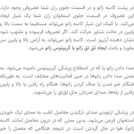
در پشت کاسه زانو و در قسمت جلوی ران شما غضروفی وجود دارد،
این غضروف در قسمت جلوی استخوان‌ ران شما یک شیار ایجاد
می‌کند. با کمک این شیار کاسه زانو می‌تواند مستقیما به سمت بالا و
پایین در حالت شناور حرکت کند. اگر غضروف فرسود‌ه و ملتهب شود
نشان دهنده آرتروز است. کاسه زانو نمی‌تواند به آرامی بالا و پایین سر
بخورد و باعث
ایجاد تق تق زانو یا کریپتوس زانو
می‌شود.
صدا دادن زانو یا که در اصطلاح پزشکی کریپیتوس نامید‌ه می‌شود، به
معنی صدا داد‌‌ن زانوها در حین فعالیت‌های مختلف است. به طوریکه
هنگام خم شد‌ن یا صاف کرد‌ن زانوها، هنگام راه رفتـن یا بالا و پایین
رفتـن از پله‌ها، صدای ضرباتی مثل تق‌تق را می‌شنوید.
در پزشکی ارتوپدی صدای ترکید‌ن مفاصل اغلب به معنای ترک خورد‌ن
استخوان فرض می‌شود. بدین معنی که در درون مفاصل (مانند کاسه
زانو)، هوا در حال گردش است. در نتیجه، هنگامی که مفصل را خم