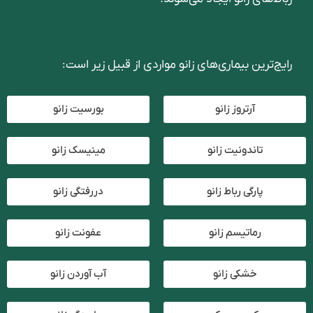
رایج‌ترین بیماری‌های زانو مواردی از قبیل زیر است:
آرتروز زانو
بورسیت زانو
تاندونیت زانو
مینیسک زانو
پارگی رباط زانو
دررفتگی زانو
رماتیسم زانو
عفونت زانو
خشکی زانو
آب آوردن زانو