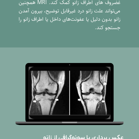
غضروف های اطراف زانو کمک کند. MRI همچنین
می‌تواند علت زانو درد غیرقابل توضیح، بیرون آمدن
زانو بدون دلیل یا عفونت‌های داخل یا اطراف زانو را
جستجو کند.
عکس برداری با سونوگرافی از زانو