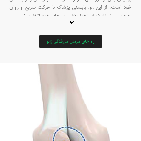
خود است. از این رو، بایستی پزشک با حرکت سریع و روان
به طور استراتژیک استخوان‌ها را در جای خود تنظیم کند.
عموما دررفتگی زانو با علائم سخت و غیرقابل تحملی از جمله
موارد زیر همراه است:
لغزش کشکک زانو به اطراف
راه های درمان دررفتگی زانو
پیچ خوردگی زانو و عدم تحمل وزن
احساس گرفتگی و تورم هنگام حرکت داد‌ن زانو
درد جلوی زانو و تشدید آن در هنگام انجام فعالیت
صدای ساییدگی و خرد شد‌ن زانو به هنگام حرکت