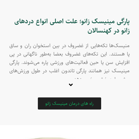
پارگی مینیسک زانو؛ علت اصلی انواع دردهای
زانو در کهنسالان
منیسک‌ها تکه‌هایی از غضروف در بین استخوان ران و ساق
پا هستند. این تکه‌های غضروف بعضا به‌طور ناگهانی در پی
افزایش سن یا حین فعالیت‌های ورزشی پاره می‌شوند. پارگی
مینیسک نیز همانند پارگی تاندون اغلب در طول ورزش‌های
پرشی یا چرخشی رخ می‌دهد.
این عارضه اغلب با علائم زیر مشاهده می‌شود:
صدای تق تق زانو
راه های درمان مینیسک زانو
درد، تورم و سفتی زانو
قفل شد‌ن یا خالی شد‌ن زانو
شنید‌ه شد‌ن صدای پارگی در زانو
خوشبختانه بیماری بورسیت مسئله بسیار جدی و خطرناکی
نیست و اغلب با مراقبت‌های خانگی درمان می‌شود. این