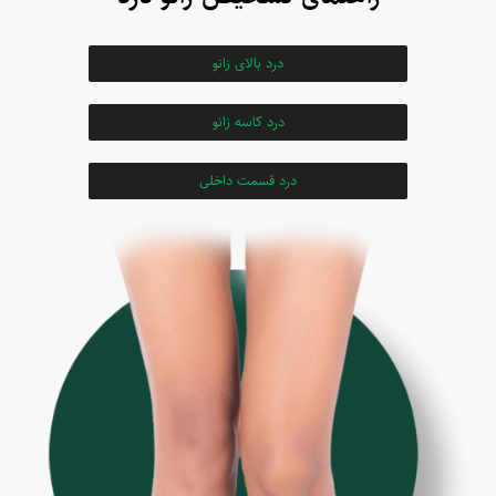
درد بالای زانو
درد کاسه زانو
درد قسمت داخلی