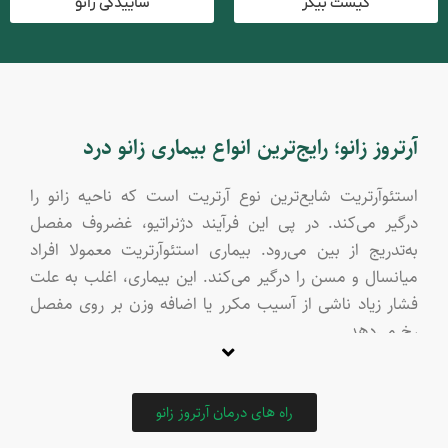
کیست بیکر
ساییدگی زانو
آرتروز زانو؛ رایج‌ترین انواع بیماری زانو درد
استئوآرتریت شایع‌ترین نوع آرتریت است که ناحیه زانو را
درگیر می‌کند. در پی این فرآیند دژنراتیو، غضروف مفصل
به‌تدریج از بین می‌رود. بیماری استئوآرتریت معمولا افراد
میانسال و مسن را درگیر می‌کند. این بیماری، اغلب به علت
فشار زیاد ناشی از آسیب مکرر یا اضافه وزن بر روی مفصل
رخ می‌دهد.
البته نوعی خاصی از آرتریت که با نام آرتریت روماتوئید
شناختـه می‌شود، در سنین پایین‌تر و افراد جوان نیز دید‌ه
می‌شود. آرتریت روماتوئید نیز همانند استئوآرتریت با التهاب
راه های درمان آرتروز زانو
مفصل و از بین‌بردن غضروف زانو، زانوها را تحت تاثیر قرار