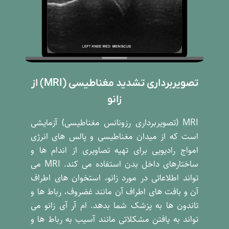
تصویربرداری تشدید مغناطیسی (MRI) از
زانو
MRI (تصویربرداری رزونانس مغناطیسی) آزمایشی
است که از میدان مغناطیسی و پالس های انرژی
امواج رادیویی برای تهیه تصاویری از اندام ها و
ساختارهای داخل بدن استفاده می کند. MRI می
تواند اطلاعاتی در مورد زانو، استخوان های اطراف
آن و بافت های اطراف آن مانند غضروف، رباط ها و
تاندون ها به پزشک شما بدهد. ام آر آی زانو می
تواند به یافتن مشکلاتی مانند آسیب به رباط ها و