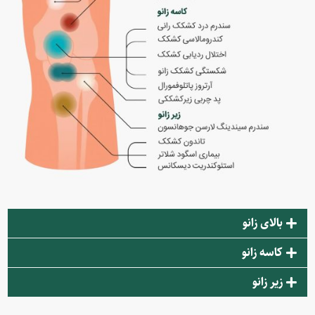
بالای زانو
کاسه زانو
زیر زانو