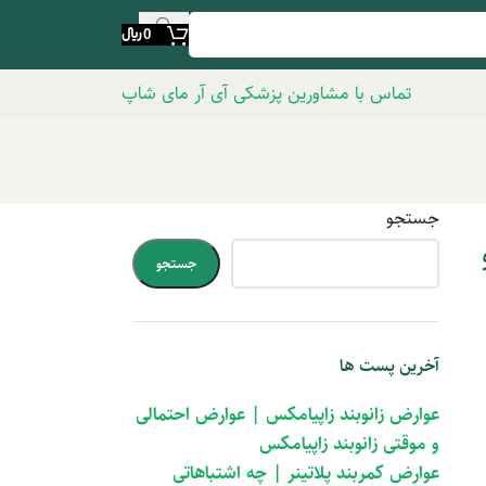
0
﷼
تماس با مشاورین پزشکی آی آر مای شاپ
جستجو
جستجو
آخرین پست ها
عوارض زانوبند زاپیامکس | عوارض احتمالی
و موقتی زانوبند زاپیامکس
عوارض کمربند پلاتینر | چه اشتباهاتی