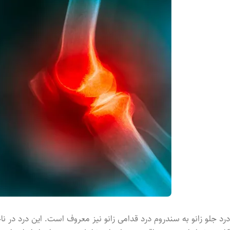
درد جلو زانو به سندروم درد قدامی زانو نیز معروف است. این درد در نا