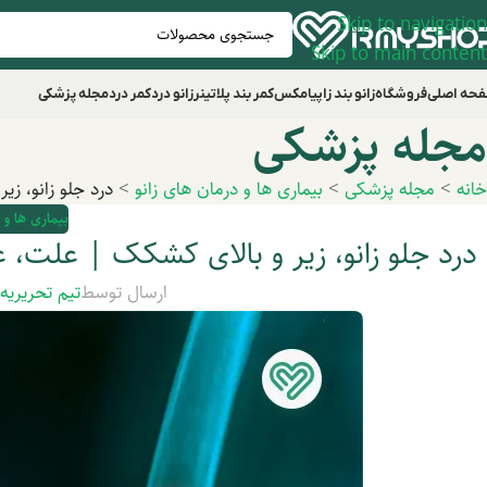
Skip to navigation
Skip to main content
حه اصلی
فروشگاه
زانو بند زاپیامکس
کمر بند پلاتینر
زانو درد
کمر درد
مجله پزشکی
مجله پزشکی
خانه
>
مجله پزشکی
>
بیماری ها و درمان های زانو
>
درد جلو زانو، ز
بیماری ها و 
درد جلو زانو، زیر و بالای کشکک | علت، 
ارسال توسط
تیم تحریریه
د