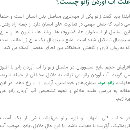
علت آب آوردن زانو چیست؟
ابتدا باید گفت زانو یکی از مهم‌ترین مفاصل بدن انسان است و حتما
می دانید که نقش مهمی در فعالیت های انسان دارد از جمله راه رفتن.
این مفصل از استخوان‌ ها، غضروف‌ ها، رباط‌ ها، تاندون‌ ها و مایع
سینوویال تشکیل شده است. مایع سینوویال یک مایع ژل ‌مانند است
که به روان ‌کاری و کاهش اصطکاک بین اجزای مفصل کمک می ‌کند.
افزایش حجم مایع سینوویال در مفصل زانو را آب آوردن زانو یا افیوژ
می‌ گویند. آب آوردن زانو می ‌تواند به دلایل مختلفی از جمله ضربه،
فونت،
زانو درد
، بیماری‌های خودایمنی، آرتروز و … رخ دهد. در این
مقاله به بررسی علت، علائم و نحوه تشخیص آب آوردن زانو می
‌پردازیم.
در حالت کلی التهاب و تورم زانو می‌تواند ناشی از یک آسیب
تروماتیک، آرتریت یا عفونت باشد. با این حال دلایل زیادی موجب آب