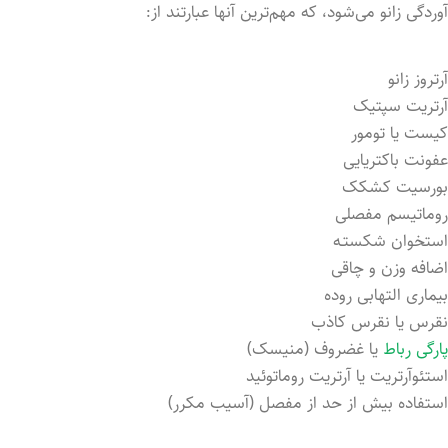
آوردگی زانو می‌شود، که مهم‌ترین آنها عبارتند از:
آرتروز زانو
آرتریت سپتیک
کیست یا تومور
عفونت باکتریایی
بورسیت کشکک
روماتیسم مفصلی
استخوان شکستـه
اضافه وزن و چاقی
بیماری التهابی روده
نقرس یا نقرس کاذب
پارگی رباط
یا غضروف (منیسک)
استئوآرتریت یا آرتریت روماتوئید
استفاده بیش از حد از مفصل (آسیب مکرر)