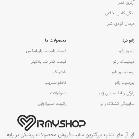
آرتروز کمر
تنگی کانال نخاعی
درمان گودی کمر
زانو درد
محصولات ما
آرتروز زانو
قیمت زانو بند زاپیامکس
مینیسک زانو
قیمت کمر بند پلاتینر
روماتیسم زانو
تاندونک
بورسیت زانو
کامفواستریپ
پارگی رباط صلیبی زانو
دموکرافت
ساییدگی کشکک زانو
زانوبند اسپیلاوایزر
آی آر مای شاپ بزرگترین سایت فروش محصولات پزشکی بر پایه