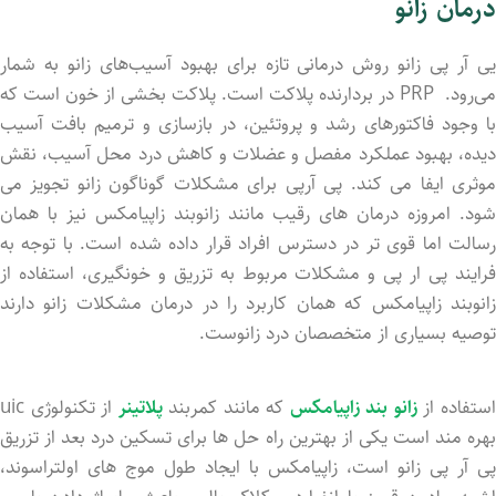
درمان زانو
یی آر پی زانو روش درمانی تازه برای بهبود آسیب‌های زانو به شمار
می‌رود. PRP در بردارنده پلاکت است. پلاکت بخشی از خون است که
با وجود فاکتورهای رشد و پروتئین، در بازسازی و ترمیم بافت آسیب
دیده، بهبود عملکرد مفصل و عضلات و کاهش درد محل آسیب، نقش
موثری ایفا می کند. پی آرپی برای مشکلات گوناگون زانو تجویز می
شود. امروزه درمان های رقیب مانند زانوبند زاپیامکس نیز با همان
رسالت اما قوی تر در دسترس افراد قرار داده شده است. با توجه به
فرایند پی ار پی و مشکلات مربوط به تزریق و خونگیری، استفاده از
زانوبند زاپیامکس که همان کاربرد را در درمان مشکلات زانو دارند
توصیه بسیاری از متخصصان درد زانوست.
ستفاده از
زانو بند زاپیامکس
که مانند کمربند
پلاتینر
از تکنولوژی uic
بهره مند است یکی از بهترین راه حل ها برای تسکین درد بعد از تزریق
پی آر پی زانو است، زاپیامکس با ایجاد طول موج های اولتراسوند،