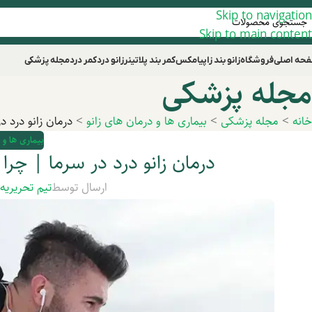
Skip to navigation
Skip to main content
حه اصلی
فروشگاه
زانو بند زاپیامکس
کمر بند پلاتینر
زانو درد
کمر درد
مجله پزشکی
مجله پزشکی
خانه
>
مجله پزشکی
>
بیماری ها و درمان های زانو
>
درمان زانو درد د
بیماری ها و 
درمان زانو درد در سرما | چرا
ارسال توسط
تیم تحریریه
د