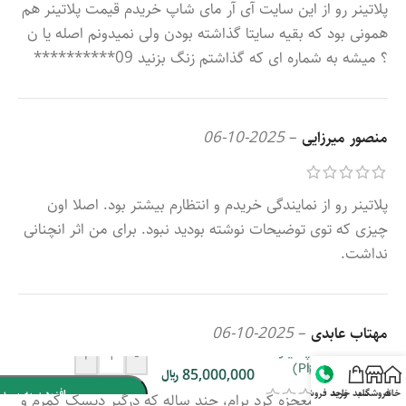
پلاتینر رو از این سایت آی آر مای شاپ خریدم قیمت پلاتینر هم
همونی بود که بقیه سایتا گذاشته بودن ولی نمیدونم اصله یا ن
؟ میشه به شماره ای که گذاشتم زنگ بزنید 09**********
منصور میرزایی
–
2025-10-06
پلاتینر رو از نمایندگی خریدم و انتظارم بیشتر بود. اصلا اون
چیزی که توی توضیحات نوشته بودید نبود. برای من اثر انچنانی
نداشت.
مهتاب عابدی
–
2025-10-06
کمربند پلاتینر
+
-
(Platiner)
85,000,000
﷼
خانه
فروشگاه
سبد خرید
واحد فروش
افزودن به سبد 
پلاتینر واقعا معجزه کرد برام، چند ساله که درگیر دیسک کمرم و