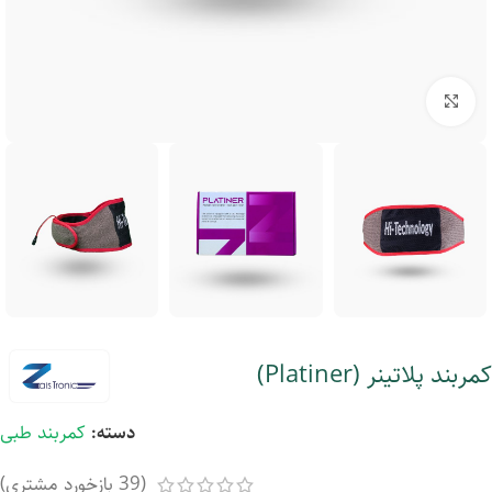
بزرگنمایی تصویر
کمربند پلاتینر (Platiner)
دسته:
کمربند طبی
(
39
بازخورد مشتری)