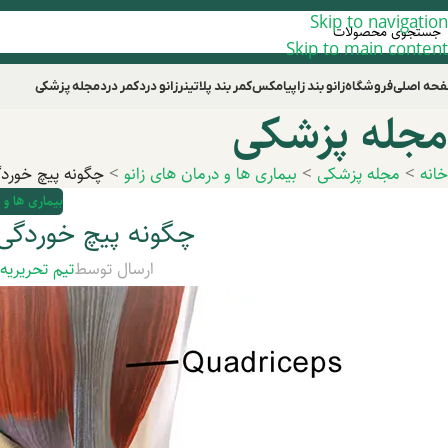
Skip to navigation
Skip to main content
حه اصلی
فروشگاه
زانو بند زاپیامکس
کمر بند پلاتینر
زانو درد
کمر درد
مجله پزشکی
مجله پزشکی
خانه
>
مجله پزشکی
>
بیماری ها و درمان های زانو
>
چگونه پیچ خوردگی
بیماری ها و 
چگونه پیچ خوردگی ز
ارسال توسط
تیم تحریریه
د