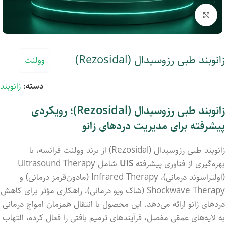
بزرگنمایی تصویر
زانوبند طبی رزوسیدال (Rezosidal)
وولنت
دسته:
زانوبند
زانوبند طبی رزوسیدال (Rezosidal)؛ رویکردی
پیشرفته برای مدیریت دردهای زانو
زانوبند طبی رزوسیدال (Rezosidal) از برند وولنت فرانسه، با
بهره‌گیری از فناوری پیشرفته
UIS
شامل Ultrasound Therapy
(اولتراسوند درمانی)، Infrared Therapy (مادون‌قرمز درمانی) و
Shockwave Therapy (شاک ویو درمانی)، راهکاری مؤثر برای کاهش
دردهای زانو ارائه می‌دهد. این محصول با انتقال همزمان امواج درمانی
به لایه‌های عمقی مفصل، فرآیندهای ترمیم بافتی را فعال کرده، التهاب