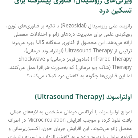
ویژگی‌های رزوسیدال؛ فناوری پیشرفته برای
تسکین درد
زانوبند طبی رزوسیدال (Rezosidal) با تکیه بر فناوری‌های نوین،
رویکردی علمی برای مدیریت دردهای زانو و اختلالات مفصلی
ارائه می‌دهد. این محصول از فناوری سه‌گانه
UIS
بهره می‌برد؛
ترکیبی از Ultrasound Therapy (اولتراسوند درمانی)،
Infrared Therapy (مادون‌قرمز درمانی) و Shockwave
Therapy (شاک ویو درمانی) که به‌صورت هم‌افزا عمل می‌کنند.
اما این فناوری‌ها چگونه به کاهش درد کمک می‌کنند؟
اولتراسوند (Ultrasound Therapy)
امواج اولتراسوند با فرکانس درمانی مشخص به لایه‌های عمقی
بافت نفوذ کرده و موجب افزایش Microcirculation در اطراف
مفصل زانو می‌شوند. این افزایش جریان خون، اکسیژن‌رسانی و
تغذیه سلولی را بهبود داده و به کاهش التهاب و تسریع بازسازی