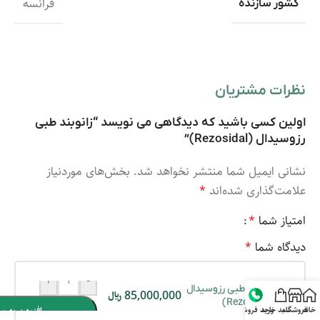
فرانسه
کشور سازنده
نظرات مشتریان
اولین کسی باشید که دیدگاهی می نویسد “زانوبند طبی
رزوسیدال (Rezosidal)”
نشانی ایمیل شما منتشر نخواهد شد.
بخش‌های موردنیاز
علامت‌گذاری شده‌اند
*
امتیاز شما
*
دیدگاه شما
*
+
-
زانوبند طبی رزوسیدال
85,000,000
﷼
(Rezosidal)
خانه
فروشگاه
سبد خرید
واحد فروش
افزودن به س