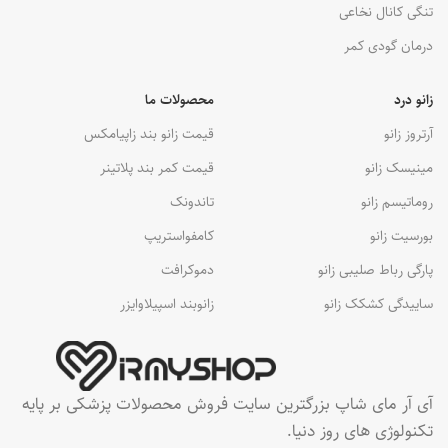
تنگی کانال نخاعی
درمان گودی کمر
زانو درد
محصولات ما
آرتروز زانو
قیمت زانو بند زاپیامکس
مینیسک زانو
قیمت کمر بند پلاتینر
روماتیسم زانو
تاندونک
بورسیت زانو
کامفواستریپ
پارگی رباط صلیبی زانو
دموکرافت
ساییدگی کشکک زانو
زانوبند اسپیلاوایزر
آی آر مای شاپ بزرگترین سایت فروش محصولات پزشکی بر پایه
تکنولوژی های روز دنیا.