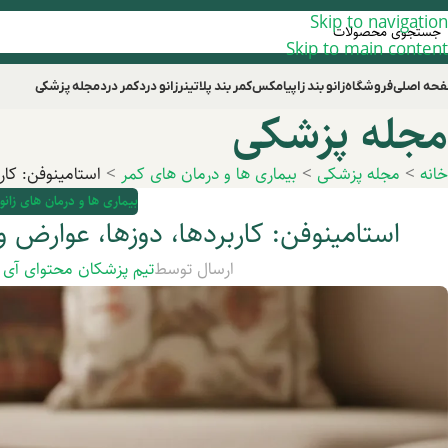
Skip to navigation
Skip to main content
حه اصلی
فروشگاه
زانو بند زاپیامکس
کمر بند پلاتینر
زانو درد
کمر درد
مجله پزشکی
مجله پزشکی
خانه
>
مجله پزشکی
>
بیماری ها و درمان های کمر
>
استامینوفن: کار
بیماری ها و درمان های زانو
استامینوفن: کاربردها، دوزها، عوارض 
ارسال توسط
تیم پزشکان محتوای آی 