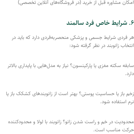
امکان
مشاوره
قبل
از
خرید (
در
فروشگاه‌های
آنلاین
تخصصی)
۶.
شرایط
خاص
فرد
سالمند
هر
فردی
شرایط
جسمی
و
پزشکی
منحصربه‌فردی
دارد
که
باید
در
انتخاب
زانوبند
در
نظر
گرفته
شود:
سابقه
سکته
مغزی
یا
پارکینسون؟
نیاز
به
مدل‌هایی
با
پایداری
بالاتر
دارد.
زخم
باز
یا
حساسیت
پوستی؟
بهتر
است
از
زانوبندهای
کشکک
باز
یا
نرم
استفاده
شود.
محدودیت
در
خم
و
راست
شدن
زانو؟
زانوبند
با
لولا
و
محدودکننده
حرکت
مناسب
است.