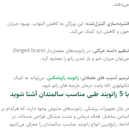
می‌دهند.
فشرده‌سازی
کنترل‌شده:
این
ویژگی
به
کاهش
التهاب،
بهبود
جریان
خون
و
کاهش
درد
کمک
می‌کند.
تنظیم
دامنه
حرکتی:
در
زانوبندهای
مفصل‌دار (
brace)
hinged
می‌توان
میزان
خم
و
باز
شدن
زانو
را
محدود
کرد.
ترمیم آسیب های عضلانی:
زانوبند زاپیامکس
، می‌تواند به کمک
تکنولوژی uic باعث درمان عارضه های زانو شود.
با 5 زانوبند
طبی
مناسب
سالمندان آشنا شوید
در
بازار
تجهیزات
پزشکی،
زانوبندهای
متنوعی
وجود
دارند
که
هرکدام
بر
اساس
ساختار،
هدف
درمانی
و
شدت
مشکل
طراحی
شده‌اند.
در
ادامه،
رایج‌ترین
انواع
زانوبند
مناسب
سالمندان
را
معرفی
می‌کنیم: