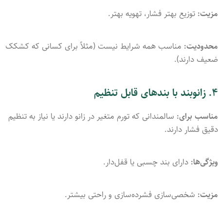
مزیت:
توزیع
بهتر
فشار،
تهویه
بهتر.
محدودیت:
مناسب
همه
شرایط
نیست (
مثلاً
برای
کسانی
که
کشکک
ضعیف
دارند).
۴.
زانوبند
با
بندهای
قابل
تنظیم
مناسب
برای:
سالمندانی
که
تورم
متغیر
در
زانو
دارند
یا
نیاز
به
تنظیم
دقیق
فشار
دارند.
ویژگی‌ها:
دارای
بند
چسبی
یا
قفل‌دار.
مزیت:
شخصی‌سازی
فشرده‌سازی
و
راحتی
بیشتر.