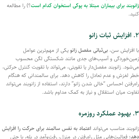
زانوبند برای بیماران مبتلا به پوکی استخوان کدام است
؟) را مطالعه
کنید.
۲.
افزایش
ثبات زانو
با
افزایش
سن،
بی‌ثباتی
مفصل
زانو
یکی
از
مهم‌ترین
عوامل
زمین‌خوردگی
و
آسیب‌های
جدی
مانند
شکستگی
لگن
محسوب
می‌شود.
زانوبند
مفصل‌دار
یا
تقویتی،
می‌تواند
با
تقویت
کنترل
حرکتی،
خطر
لغزش
و
عدم
تعادل
را
کاهش
دهد.
برای
سالمندانی
که
هنگام
راه‌رفتن
احساس “
خالی
شدن
زانو”
دارند،
استفاده
از
زانوبند
می‌تواند
تفاوت
میان
استقلال
و
نیاز
به
کمک
مداوم
باشد.
۳.
بهبود
عملکرد
روزمره
زانوبند
مناسب
می‌تواند
اعتماد
به
نفس
سالمند
برای
حرکت
را
افزایش
دهد
؛
فعالیت‌هایی
مثل
راه‌رفتن
در
منزل،
رفت‌وآمد
در
پله،
یا
حتی