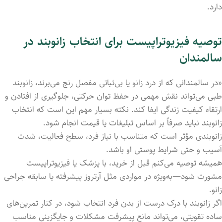
دارد.
توصیه
فیزیوتراپیست
برای
انتخاب
زانوبند
در
سالمندان
«
در
سالمندانی
که
از
درد
زانو
یا
بی‌ثباتی
مفصل
رنج
می‌برند،
زانوبند
طبی
می‌تواند
نقش
مهمی
در
حفظ
توان
حرکتی،
جلوگیری
از
افتادن
و
ارتقاء
کیفیت
زندگی
ایفا
کند.
نکته
بسیار
مهم
این
است
که
انتخاب
زانوبند
نباید
صرفاً
بر
اساس
تبلیغات
یا
قیمت
انجام
شود.
زانوبندی
مؤثر
است
که
متناسب
با
نیاز
فرد،
سطح
فعالیت،
شدت
آسیب
و
حتی
شرایط
پوستی
او
باشد.
همیشه
توصیه
می‌کنم
قبل
از
خرید،
با
پزشک
یا
فیزیوتراپیست
مشورت
شود—
به‌ویژه
در
مواردی
مثل
آرتروز
پیشرفته
یا
سابقه
جراحی
زانو.
اگر
زانوبند
با
درک
درست
از
بدن
فرد
انتخاب
شود،
در
کنار
تمرین‌های
ساده
تقویتی،
می‌تواند
مانع
پیشرفت
مشکلات
و
جایگزینی
مناسب