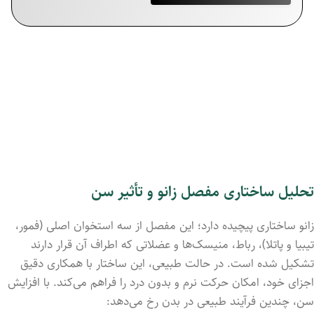
تحلیل
ساختاری
مفصل
زانو
و
تأثیر
سن
زانو
ساختاری
پیچیده
دارد؛
این
مفصل
از
سه
استخوان
اصلی (
فمور،
تیبیا
و
پاتلا)،
رباط‌،
منیسک‌ها
و
عضلاتی
که
اطراف
آن
قرار
دارند
تشکیل
شده
است.
در
حالت
طبیعی،
این
ساختار
با
همکاری
دقیق
اجزای
خود،
امکان
حرکت
نرم
و
بدون
درد
را
فراهم
می‌کند.
با
افزایش
سن،
چندین
فرآیند
طبیعی
در
بدن
رخ
می‌دهد: