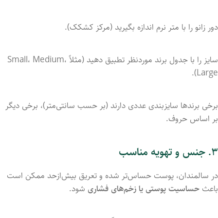
دور
زانو
را
با
متر
نرم
اندازه
بگیرید (
مرکز
کشکک).
سایز
را
با
جدول
برند
موردنظر
تطبیق
دهید (
مثلاً
Medium،
Small،
Large).
برخی
برندها
سایزبندی
عددی
دارند (
بر
حسب
سانتی‌متر)،
برخی
دیگر
بر
اساس
حروف.
۳.
جنس
و
تهویه‌ مناسب
در
سالمندان،
پوست
حساس‌تر
شده
و
تعریق
بیش‌ازحد
ممکن
است
باعث
حساسیت
پوستی
یا
زخم‌های
فشاری
شود.