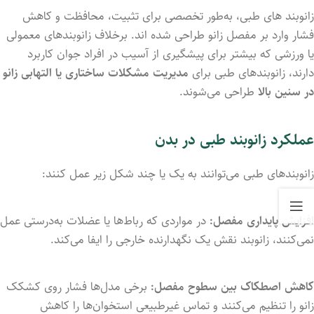
زانوبند های
طبی،
به‌طور
تخصصی
برای
تثبیت،
محافظت
و
کاهش
فشار
وارد
بر
مفصل
زانو
طراحی
شده
اند.
برخلاف
زانوبندهای
معمولی
یا
ورزشی
که
بیشتر
برای
پیشگیری
از
آسیب
در
افراد
جوان
کاربرد
دارند،
زانوبندهای
طبی
برای
مدیریت
مشکلات
ساختاری
یا
التهابی
زانو
در
سنین
بالا
طراحی
می‌شوند.
عملکرد
زانوبند
طبی
در
بدن
زانوبندهای
طبی
می‌توانند
به
یک
یا
چند
شکل
زیر
عمل
کنند:
افزایش
پایداری
مفصل:
در
مواردی
که
رباط‌ها
یا
عضلات
به‌درستی
عمل
نمی‌کنند،
زانوبند
نقش
یک
نگهدارنده
خارجی
را
ایفا
می‌کند.
کاهش
اصطکاک
بین
سطوح
مفصل:
برخی
مدل‌ها
فشار
روی
کشکک
زانو
را
تنظیم
می‌کنند
و
تماس
غیرطبیعی
استخوان‌ها
را
کاهش