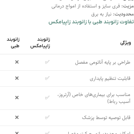
مزیت:
فری سایز و استفاده از امواج درمانی
محدودیت:
نیاز به برق
تفاوت
زانوبند
طبی
با
زانوبند زاپیامکس
زانوبند
زانوبند
ویژگی
زاپیامکس
طبی
طراحی
بر
پایه
آناتومی
مفصل
✅
❌
قابلیت
تنظیم
پایداری
✅
❌
مناسب
برای
بیماری‌های
خاص (
آرتروز،
❌
✅
آسیب
رباط)
قابل
توصیه
توسط
پزشک
✅
❌
امکان
محدودسازی
حرکت
مفصل
✅
❌