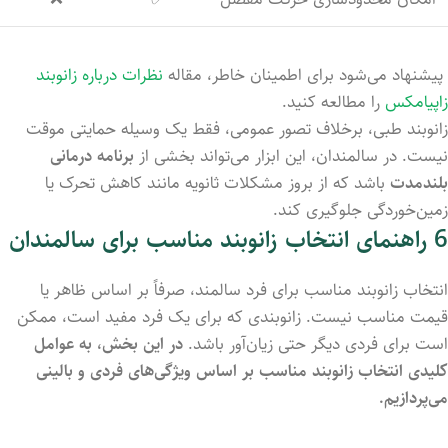
پیشنهاد می‌شود برای اطمینان خاطر، مقاله
نظرات درباره زانوبند
زاپیامکس
را مطالعه کنید.
زانوبند
طبی،
برخلاف
تصور
عمومی،
فقط
یک
وسیله
حمایتی
موقت
نیست.
در
سالمندان،
این
ابزار
می‌تواند
بخشی
از
برنامه
درمانی
بلندمدت
باشد
که
از
بروز
مشکلات
ثانویه
مانند
کاهش
تحرک
یا
زمین‌خوردگی
جلوگیری
کند.
6 راهنمای
انتخاب
زانوبند
مناسب
برای
سالمندان
انتخاب
زانوبند
مناسب
برای
فرد
سالمند،
صرفاً
بر
اساس
ظاهر
یا
قیمت
مناسب
نیست.
زانوبندی
که
برای
یک
فرد
مفید
است،
ممکن
است
برای
فردی
دیگر
حتی
زیان‌آور
باشد.
در
این
بخش،
به
عوامل
کلیدی
انتخاب
زانوبند
مناسب
بر
اساس
ویژگی‌های
فردی
و
بالینی
می‌پردازیم.