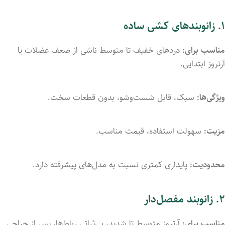
۱.
زانوبندهای
کشی
ساده
مناسب
برای:
دردهای
خفیف
تا
متوسط
ناشی
از
ضعف
عضلات
یا
آرتروز
ابتدایی.
ویژگی‌ها:
سبک،
قابل
شست‌وشو،
بدون
قطعات
سخت.
مزیت:
سهولت
استفاده،
قیمت
مناسب.
محدودیت:
پایداری
کمتری
نسبت
به
مدل‌های
پیشرفته
دارد.
۲.
زانوبند
مفصل‌دار
مناسب
برای:
آرتروز
متوسط
تا
شدید،
بی‌ثباتی
رباط‌ها،
پس
از
جراحی.