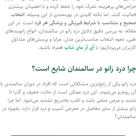
جراحی‌های
پرهزینه،
تحرک
خود
را
حفظ
کرده
و
با
اطمینان
بیشتری
فعالیت
کنند.
اما
نکته
کلیدی
در
بهره‌مندی
از
این
وسیله،
انتخاب
صحیح
و
متناسب
با
شرایط
فیزیکی
و
پزشکی
هر
فرد
است.
در
این
مقاله،
به
بررسی
دقیق
دلایل
درد
زانو
در
سالمندان،
انواع
زانوبندهای
طبی،
نحوه
انتخاب
مناسب‌ترین
مدل،
مزایا
و
پرسش‌های
متداول
کاربران
می‌پردازیم؛ با
آی آر مای شاپ
همراه باشید.
چرا
درد
زانو
در
سالمندان
شایع
است؟
درد
زانو
یکی
از
رایج‌ترین
مشکلاتی
است
که
افراد
در
دوران
سالمندی
با
آن
روبه‌رو
می‌شوند.
این
درد
ممکن
است
از
حالت
خفیف
و
گذرا
تا
شدید
و
مزمن
متغیر
باشد
و
اغلب
به‌تدریج
تشدید
می‌شود.
اما
چرا
زانو
بیشتر
از
سایر
مفاصل
در
معرض
آسیب
و
درد
قرار
دارد،
به‌ویژه
در
سالمندان؟