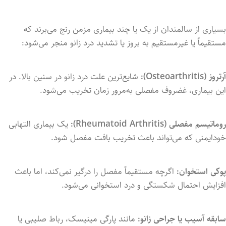
بسیاری
از
سالمندان
از
یک
یا
چند
بیماری
مزمن
رنج
می‌برند
که
مستقیماً
یا
غیرمستقیم
به
بروز
یا
تشدید
درد
زانو
منجر
می‌شود:
آرتروز (
Osteoarthritis):
شایع‌ترین
علت
درد
زانو
در
سنین
بالا.
در
این
بیماری،
غضروف
مفصلی
به‌مرور
زمان
تخریب
می‌شود.
روماتیسم
مفصلی (
Arthritis):
Rheumatoid
یک
بیماری
التهابی
خودایمنی
که
می‌تواند
باعث
تخریب
بافت
مفصل
شود.
پوکی
استخوان:
اگرچه
مستقیماً
مفصل
را
درگیر
نمی‌کند،
اما
باعث
افزایش
احتمال
شکستگی
و
درد
استخوانی
می‌شود.
سابقه
آسیب
یا
جراحی
زانو:
مانند
پارگی
مینیسک،
رباط
صلیبی
یا