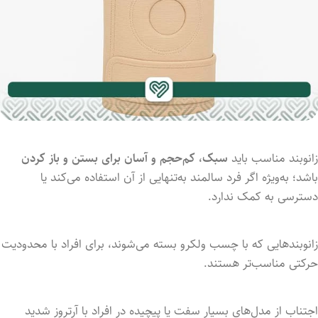
زانوبند
مناسب
باید
سبک،
کم‌حجم
و
آسان
برای
بستن
و
باز
کردن
باشد؛
به‌ویژه
اگر
فرد
سالمند
به‌تنهایی
از
آن
استفاده
می‌کند
یا
دسترسی
به
کمک
ندارد.
زانوبندهایی
که
با
چسب
ولکرو
بسته
می‌شوند،
برای
افراد
با
محدودیت
حرکتی
مناسب‌تر
هستند.
اجتناب
از
مدل‌های
بسیار
سفت
یا
پیچیده
در
افراد
با
آرتروز
شدید