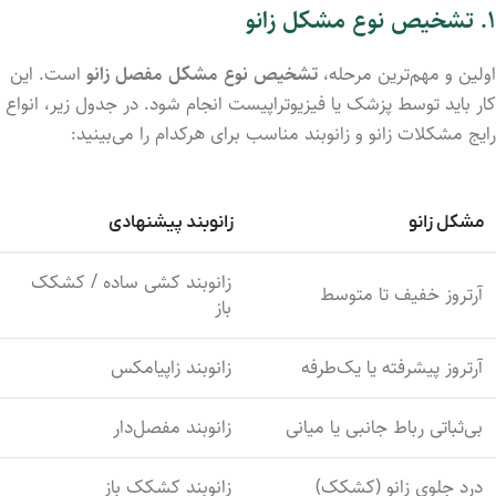
۱.
تشخیص
نوع
مشکل
زانو
اولین
و
مهم‌ترین
مرحله،
تشخیص
نوع
مشکل
مفصل
زانو
است.
این
کار
باید
توسط
پزشک
یا
فیزیوتراپیست
انجام
شود.
در
جدول
زیر،
انواع
رایج
مشکلات
زانو
و
زانوبند
مناسب
برای
هرکدام
را
می‌بینید:
مشکل
زانو
زانوبند
پیشنهادی
زانوبند
کشی
ساده /
کشکک
آرتروز
خفیف
تا
متوسط
باز
آرتروز
پیشرفته
یا
یک‌طرفه
زانوبند زاپیامکس
بی‌ثباتی
رباط
جانبی
یا
میانی
زانوبند
مفصل‌دار
درد
جلوی
زانو (
کشکک)
زانوبند
کشکک
باز