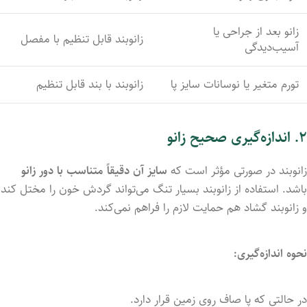
زانو
بعد
از
جراحی
یا
زانوبند
قابل
تنظیم
با
مفصل
آسیب‌دیدگی
تورم
متغیر
یا
نوسانات
سایز
پا
زانوبند
با
بند
قابل
تنظیم
۲.
اندازه‌گیری
صحیح
زانو
زانوبند
در
صورتی
مؤثر
است
که
سایز
آن
دقیقاً
متناسب
با
دور
زانو
باشد.
استفاده
از
زانوبند
بسیار
تنگ
می‌تواند
گردش
خون
را
مختل
کند
و
زانوبند
گشاد
هم
حمایت
لازم
را
فراهم
نمی‌کند.
نحوه
اندازه‌گیری:
در
حالتی
که
پا
صاف
روی
زمین
قرار
دارد.