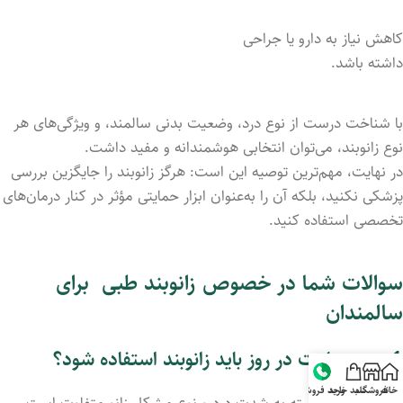
کاهش
نیاز
به
دارو
یا
جراحی
داشته
باشد.
با
شناخت
درست
از
نوع
درد،
وضعیت
بدنی
سالمند،
و
ویژگی‌های
هر
نوع
زانوبند،
می‌توان
انتخابی
هوشمندانه
و
مفید
داشت.
در
نهایت،
مهم‌ترین
توصیه
این
است:
هرگز
زانوبند
را
جایگزین
بررسی
پزشکی
نکنید،
بلکه
آن
را
به‌عنوان
ابزار
حمایتی
مؤثر
در
کنار
درمان‌های
تخصصی
استفاده
کنید.
سوالات
شما
در خصوص
زانوبند
طبی برای
سالمندان
1. چند
ساعت
در
روز
باید
زانوبند
استفاده
شود؟
خانه
فروشگاه
سبد خرید
واحد فروش