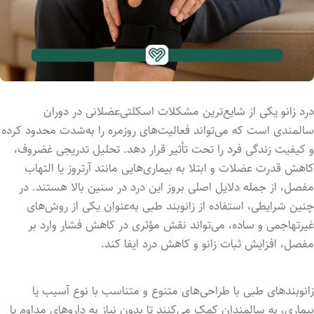
درد
زانو
یکی
از
شایع‌ترین
مشکلات
اسکلتی‌عضلانی
در
دوران
سالمندی
است
که
می‌تواند
فعالیت‌های
روزمره
را
به‌شدت
محدود
کرده
و
کیفیت
زندگی
فرد
را
تحت
تأثیر
قرار
دهد.
تحلیل
تدریجی
غضروف،
کاهش
قدرت
عضلات
و
ابتلا
به
بیماری‌هایی
مانند
آرتروز
یا
التهاب
مفصل،
از
جمله
دلایل
اصلی
بروز
این
درد
در
سنین
بالا
هستند.
در
چنین
شرایطی،
استفاده
از
زانوبند
طبی
به‌عنوان
یکی
از
روش‌های
غیرتهاجمی
و
ساده،
می‌تواند
نقش
مؤثری
در
کاهش
فشار
وارد
بر
مفصل،
افزایش
ثبات
زانو
و
کاهش
درد
ایفا
کند.
زانوبندهای
طبی
با
طراحی‌های
متنوع
و
متناسب
با
نوع
آسیب
یا
بیماری،
به
سالمندان
کمک
می‌کنند
تا
بدون
نیاز
به
داروهای
مداوم
یا