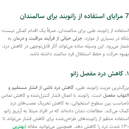
7 مزایای
استفاده
از
زانوبند
برای
سالمندان
استفاده
از
زانوبند
طبی
برای
سالمندان،
صرفاً
یک
اقدام
کمکی
نیست؛
بلکه
در
بسیاری
از
موارد،
جزئی
حیاتی
از
فرآیند
مراقبت
و
درمان
به
شمار
می‌رود.
این
وسیله
ساده
می‌تواند
آثار
قابل‌توجهی
در
کاهش
درد،
بهبود
حرکت
و
حفظ
استقلال
فرد
سالمند
داشته
باشد.
۱.
کاهش
درد
مفصل
زانو
بزرگ‌ترین
مزیت
زانوبند
طبی،
کاهش
درد
ناشی
از
فشار
مستقیم
و
التهاب
مفصل
است.
زانوبند
با
اعمال
فشار
کنترل‌شده
و
کاهش
تماس
نامناسب
بین
سطوح
استخوانی،
به
کاهش
تحریک
عصب‌های
درد
کمک
می‌کند.
مطالعات
نشان
داده‌اند
که
در
افراد
مبتلا
به
آرتروز
زانو،
استفاده
منظم
از
زانوبندهای
طراحی‌شده
برای
کاهش
فشار
می‌تواند
تا
۳۰٪
شدت
درد
را
کاهش
دهد. همچنین می‌توانید مقاله (
بهترین