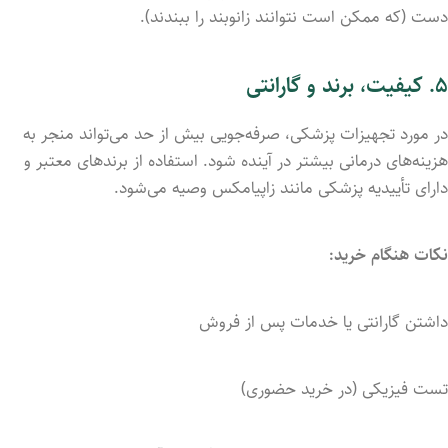
دست (
که
ممکن
است
نتوانند
زانوبند
را
ببندند).
۵.
کیفیت،
برند
و
گارانتی
در
مورد
تجهیزات
پزشکی،
صرفه‌جویی
بیش
از
حد
می‌تواند
منجر
به
هزینه‌های
درمانی
بیشتر
در
آینده
شود.
استفاده
از
برندهای
معتبر
و
دارای
تأییدیه
پزشکی مانند زاپیامکس
وصیه
می‌شود.
نکات
هنگام
خرید:
داشتن
گارانتی
یا
خدمات
پس
از
فروش
تست
فیزیکی (
در
خرید
حضوری)