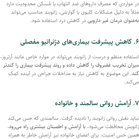
در
مواردی
که
مصرف
داروهای
ضد
التهاب
یا
مُسکن
محدودیت
دارد
مثلاً
به
دلیل
مشکلات
کلیوی
یا
گوارشی،
زانوبند مناسب
می‌تواند
به‌عنوان
درمان
غیر
دارویی
در
کاهش
درد
استفاده
شود.
۶.
کاهش
پیشرفت
بیماری‌های
دژنراتیو
مفصلی
استفاده
منظم
و
درست
از
زانوبند
می‌تواند
در
موارد
خاص
مانند
آرتروز،
میزان
تخریب
غضروف
را
کاهش
داده
و
روند
پیشرفت
بیماری
را
کندتر
کند.
این
موضوع
به
کاهش
نیاز
به
مداخلات
جراحی
در
آینده
کمک
می‌کند.
۷.
آرامش
روانی
سالمند
و
خانواده
نباید
نقش
روانی
زانوبند
را
نادیده
گرفت.
سالمندی
که
حس
می‌کند
زانویش
محافظت
می‌شود،
با
آرامش
و
اطمینان
بیشتری
راه
می‌رود.
همین
حس
امنیت،
برای
اعضای
خانواده
نیز
آرامش
خاطر
به
همراه