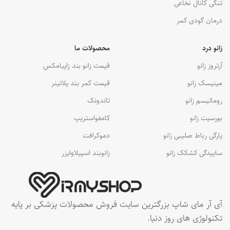
تنگی کانال نخاعی
درمان گودی کمر
زانو درد
محصولات ما
آرتروز زانو
قیمت زانو بند زاپیامکس
مینیسک زانو
قیمت کمر بند پلاتینر
روماتیسم زانو
تاندونک
بورسیت زانو
کامفواستریپ
پارگی رباط صلیبی زانو
دموکرافت
ساییدگی کشکک زانو
زانوبند اسپیلاوایزر
آی آر مای شاپ بزرگترین سایت فروش محصولات پزشکی بر پایه
تکنولوژی های روز دنیا.