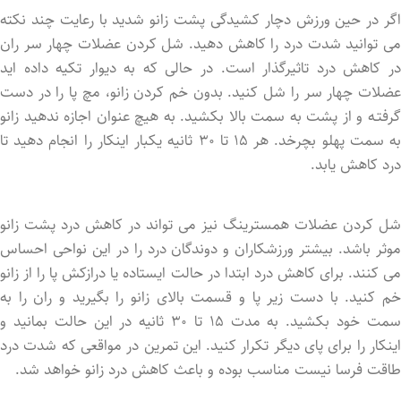
اگر در حین ورزش دچار کشیدگی پشت زانو شدید با رعایت چند نکته
می توانید شدت درد را کاهش دهید. شل کردن عضلات چهار سر ران
در کاهش درد تاثیرگذار است. در حالی که به دیوار تکیه داد‌ه اید
عضلات چهار سر را شل کنید. بدون خم کرد‌ن زانو، مچ پا را در دست
گرفتـه و از پشت به سمت بالا بکشید. به هیچ عنوان اجازه ندهید زانو
به سمت پهلو بچرخد. هر ۱۵ تا ۳۰ ثانیه یکبار اینکار را انجام دهید تا
درد کاهش یابد.
شل کردن عضلات همسترینگ نیز می تواند در کاهش درد پشت زانو
موثر باشد. بیشتر ورزشکاران و دوندگان درد را در این نواحی احساس
می کنند. برای کاهش درد ابتدا در حالت ایستاده یا درازکش پا را از زانو
خم کنید. با دست زیر پا و قسمت بالای زانو را بگیرید و ران را به
سمت خود بکشید. به مدت ۱۵ تا ۳۰ ثانیه در این حالت بمانید و
اینکار را برای پای دیگر تکرار کنید. این تمرین در مواقعی که شدت درد
طاقت فرسا نیست مناسب بوده و باعث کاهش درد زانو خواهد شد.