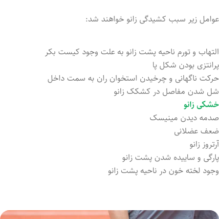
عوامل زیر سبب کشیدگی زانو خواهند شد:
التهاب و تورم ناحیه پشت زانو به علت وجود کیست بکر
پرانتزی بودن شکل پا
حرکت ناگهانی و چرخیدن استخوان ران به سمت داخل
شل شدن مفاصل در کشکک زانو
خشکی زانو
صدمه دیدن مینیسک
ضعف عضلانی
آرتروز زانو
پارگی و ساییده شد‌ن پشت زانو
وجود لخته خون در ناحیه پشت زانو