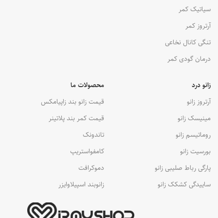
سیاتیک کمر
آرتروز کمر
تنگی کانال نخاعی
درمان گودی کمر
زانو درد
محصولات ما
آرتروز زانو
قیمت زانو بند زاپیامکس
مینیسک زانو
قیمت کمر بند پلاتینر
روماتیسم زانو
تاندونک
بورسیت زانو
کامفواستریپ
پارگی رباط صلیبی زانو
دموکرافت
ساییدگی کشکک زانو
زانوبند اسپیلاوایزر