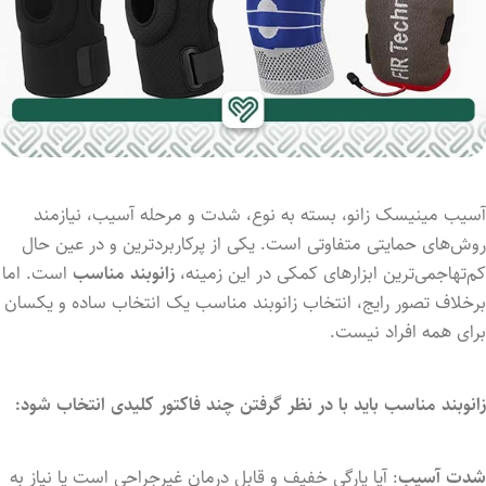
آسیب
مینیسک
زانو،
بسته
به
نوع،
شدت
و
مرحله
آسیب،
نیازمند
روش‌های
حمایتی
متفاوتی
است.
یکی
از
پرکاربردترین
و
در
عین
حال
کم‌تهاجمی‌ترین
ابزارهای
کمکی
در
این
زمینه،
زانوبند مناسب
است.
اما
برخلاف
تصور
رایج،
انتخاب
زانوبند
مناسب
یک
انتخاب
ساده
و
یکسان
برای
همه
افراد
نیست.
زانوبند
مناسب
باید
با
در
نظر
گرفتن
چند
فاکتور
کلیدی
انتخاب
شود:
شدت
آسیب
:
آیا
پارگی
خفیف
و
قابل
درمان
غیرجراحی
است
یا
نیاز
به