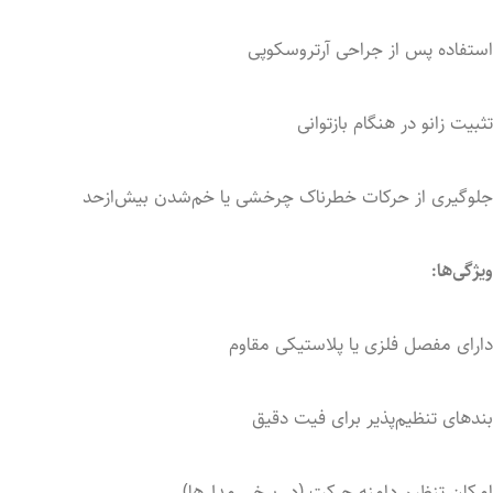
استفاده
پس
از
جراحی
آرتروسکوپی
تثبیت
زانو
در
هنگام
بازتوانی
جلوگیری
از
حرکات
خطرناک
چرخشی
یا
خم‌شدن
بیش‌ازحد
ویژگی‌ها:
دارای
مفصل
فلزی
یا
پلاستیکی
مقاوم
بندهای
تنظیم‌پذیر
برای
فیت
دقیق
امکان
تنظیم
دامنه
حرکت (
در
برخی
مدل‌ها)