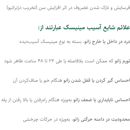
فرسایش
و
نازک
شدن
غضروف
در
اثر
افزایش
سن (
تخریب
دژنراتیو)
علائم
شایع
آسیب
مینیسک
عبارتند
از:
درد
در
داخل
یا
خارج
زانو
،
بسته
به
نوع
مینیسک
آسیب‌دیده
تورم
زانو
که
ممکن
است
بلافاصله
یا
طی
۲۴
تا
۴۸
ساعت
ظاهر
شود
احساس
گیر
کردن
یا
قفل
شدن
زانو
هنگام
خم
یا
صاف‌کردن
آن
احساس
ناپایداری
یا
ضعف
زانو
به‌ویژه
هنگام
راه‌رفتن
یا
بالا
رفتن
از
پله
محدودیت
در
دامنه
حرکتی
زانو
،
به‌ویژه
در
حرکات
چرخشی