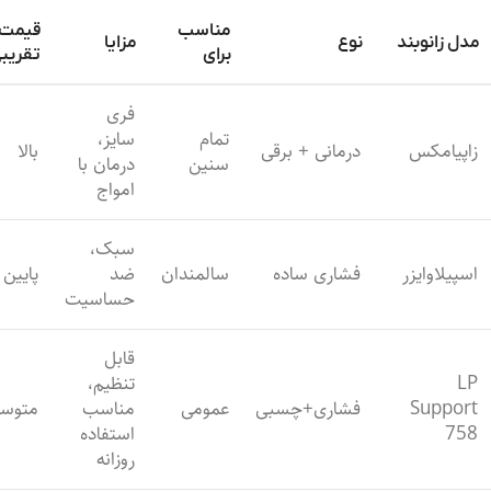
مناسب
قیمت
مدل زانوبند
نوع
مزایا
برای
تقریب
فری
تمام
سایز،
زاپیامکس
درمانی + برقی
بالا
سنین
درمان با
امواج
سبک،
اسپیلاوایزر
فشاری ساده
سالمندان
ضد
پایین
حساسیت
قابل
LP
تنظیم،
Support
فشاری+چسبی
عمومی
مناسب
متوس
758
استفاده
روزانه