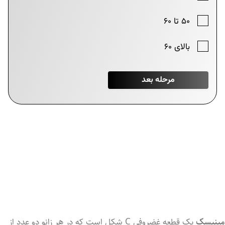
مینیسک
یک
قطعه
غضروفی C
شکل
است
که
در
هر
زانو
دو
عدد
از