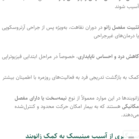
آسیب
شوند
تثبیت
مفصل
زانو
در
دوران
نقاهت،
به‌ویژه
پس
از
جراحی
آرتروسکوپی
یا
درمان‌های
غیرجراحی
کاهش
درد
و
احساس
ناپایداری
،
خصوصاً
در
مراحل
ابتدایی
فیزیوتراپی
کمک
به
بازگشت
تدریجی
فرد
به
فعالیت‌های
روزمره
با
اطمینان
بیشتر
زانوبندها
در
این
موارد
معمولاً
از
نوع
نیمه‌سخت
یا
دارای
مفصل
مکانیکی
هستند
که
به
بیمار
امکان
حرکت
محدود
و
کنترل‌شده
می‌دهند.
پیشگیری
از
آسیب
مینیسک به کمک زانوبند