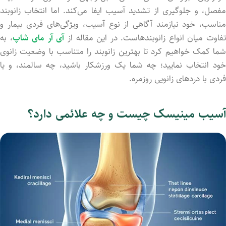
فصل،
و
جلوگیری
از
تشدید
آسیب
ایفا
می‌کند.
اما
انتخاب
زانوبند
ناسب،
خود
نیازمند
آگاهی
از
نوع
آسیب،
ویژگی‌های
فردی
بیمار
و
فاوت
میان
انواع
زانوبندهاست.
در
این
مقاله از
آی آر مای شاپ
،
به
ما
کمک
خواهیم
کرد
تا
بهترین
زانوبند
را
متناسب
با
وضعیت
زانوی
خود
انتخاب
نمایید؛
چه
شما
یک
ورزشکار
باشید،
چه
سالمند،
و
یا
فردی
با
دردهای
زانویی
روزمره.
آسیب مینیسک چیست و چه علائمی دارد؟