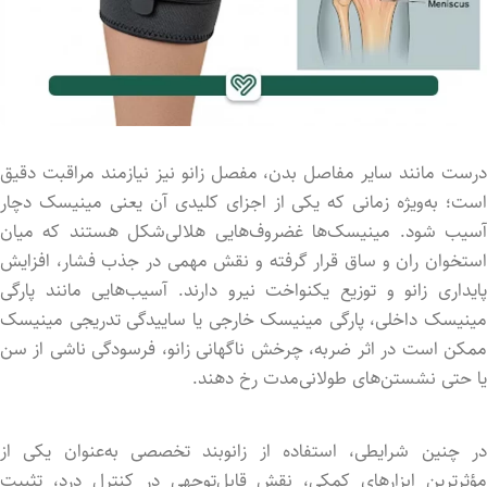
رست
مانند
سایر
مفاصل
بدن،
مفصل
زانو
نیز
نیازمند
مراقبت
دقیق
ست؛
به‌ویژه
زمانی
که
یکی
از
اجزای
کلیدی
آن
یعنی
مینیسک
دچار
سیب
شود.
مینیسک‌ها
غضروف‌هایی
هلالی‌شکل
هستند
که
میان
ستخوان
ران
و
ساق
قرار
گرفته
و
نقش
مهمی
در
جذب
فشار،
افزایش
ایداری
زانو
و
توزیع
یکنواخت
نیرو
دارند.
آسیب‌هایی
مانند
پارگی
مینیسک
داخلی،
پارگی
مینیسک
خارجی
یا
ساییدگی
تدریجی
مینیسک
مکن
است
در
اثر
ضربه،
چرخش
ناگهانی
زانو،
فرسودگی
ناشی
از
سن
یا
حتی
نشستن‌های
طولانی‌مدت
رخ
دهند.
ر
چنین
شرایطی،
استفاده
از
زانوبند
تخصصی
به‌عنوان
یکی
از
مؤثرترین
ابزارهای
کمکی،
نقش
قابل‌توجهی
در
کنترل
درد،
تثبیت