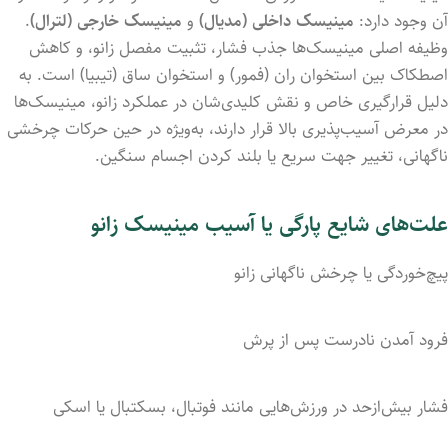
آن
وجود
دارد:
مینیسک
داخلی (
مدیال)
و
مینیسک
خارجی (
لترال)
.
وظیفه
اصلی
مینیسک‌ها
جذب
فشار،
تثبیت
مفصل
زانو،
و
کاهش
اصطکاک
بین
استخوان
ران (
فمور)
و
استخوان
ساق (
تیبیا)
است.
به
دلیل
قرارگیری
خاص
و
نقش
کلیدی‌شان
در
عملکرد
زانو،
مینیسک‌ها
در
معرض
آسیب‌پذیری
بالا
قرار
دارند،
به‌ویژه
در
حین
حرکات
چرخشی
ناگهانی،
تغییر
جهت
سریع
یا
بلند
کردن
اجسام
سنگین.
علت‌های
شایع
پارگی
یا
آسیب
مینیسک زانو
پیچ‌خوردگی
یا
چرخش
ناگهانی
زانو
فرود
آمدن
نادرست
پس
از
پرش
فشار
بیش‌ازحد
در
ورزش‌هایی
مانند
فوتبال،
بسکتبال
یا
اسکی