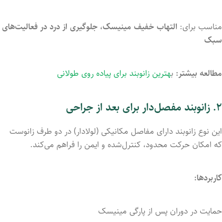
مناسب
برای:
التهاب
خفیف
مینیسک،
جلوگیری
از
درد
در
فعالیت‌های
سبک
مطالعه بیشتر:
ب
هترین زانوبند برای پیاده روی طولانی
۲.
زانوبند
مفصل‌دار برای بعد از جراحی
این
نوع
زانوبند
دارای
مفاصل
مکانیکی (
لولادار)
در
دو
طرف
زانوست
که
امکان
حرکت
محدود،
کنترل‌شده
و
ایمن
را
فراهم
می‌کند.
کاربردها:
حمایت
در
دوران
پس
از
پارگی
مینیسک