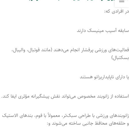
در
افرادی
که:
سابقه
آسیب
مینیسک
دارند
فعالیت‌های
ورزشی
پرفشار
انجام
می‌دهند (
مانند
فوتبال،
والیبال،
بسکتبال)
یا
دارای
ناپایداری
زانو
هستند
استفاده
از
زانوبند
مخصوص
می‌تواند
نقش
پیشگیرانه
مؤثری
ایفا
کند.
زانوبندهای
ورزشی
با
طراحی
سبک‌تر،
معمولاً
با
فوم،
بندهای
الاستیک
و
حلقه‌های
محافظ
جانبی
ساخته
می‌شوند
و: