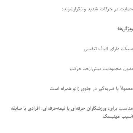
حمایت
در
حرکات
شدید
و
تکرارشونده
ویژگی‌ها:
سبک،
دارای
الیاف
تنفسی
بدون
محدودیت
بیش‌ازحد
حرکت
معمولاً
با
ضربه‌گیر
در
جلوی
زانو
همراه
است
مناسب
برای:
ورزشکاران
حرفه‌ای
یا
نیمه‌حرفه‌ای،
افرادی
با
سابقه
آسیب
مینیسک