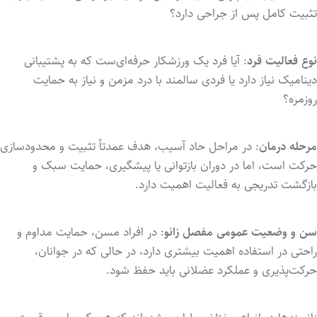
تثبیت
کامل
پس
از
جراحی
دارد؟
نوع
فعالیت
فرد
:
آیا
فرد
یک
ورزشکار
حرفه‌ای‌ست
که
به
پشتیبانی
دینامیک
نیاز
دارد
یا
فردی
سالمند
با
درد
مزمن
و
نیاز
به
حمایت
روزمره؟
مرحله
درمان
:
در
مراحل
حاد
آسیب،
هدف
عمدتاً
تثبیت
و
محدودسازی
حرکت
است،
اما
در
دوران
بازتوانی
یا
پیشگیری،
حمایت
سبک
و
بازگشت
تدریجی
به
فعالیت
اهمیت
دارد.
سن
و
وضعیت
عمومی
مفصل
زانو
:
در
افراد
مسن،
حمایت
مداوم
و
راحتی
در
استفاده
اهمیت
بیشتری
دارد،
در
حالی
که
در
جوانان،
حرکت‌پذیری
و
عملکرد
عضلانی
باید
حفظ
شود.