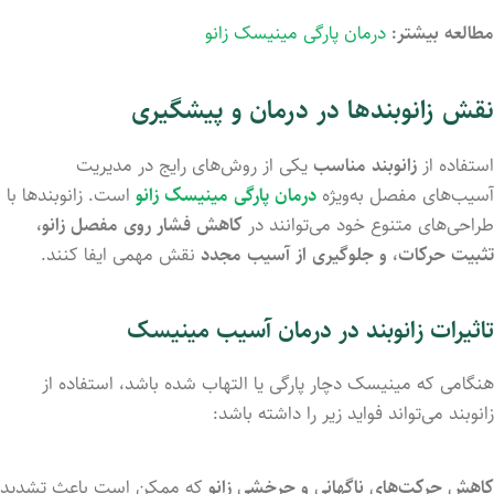
مطالعه بیشتر:
درمان پارگی مینیسک زانو
نقش زانوبندها در درمان و پیشگیری
استفاده
از
زانوبند مناسب
یکی
از
روش‌های
رایج
در
مدیریت
آسیب‌های
مفصل
به‌ویژه
درمان پارگی مینیسک زانو
است.
زانوبندها
با
طراحی‌های
متنوع
خود
می‌توانند
در
کاهش
فشار
روی
مفصل
زانو،
تثبیت
حرکات،
و
جلوگیری
از
آسیب
مجدد
نقش
مهمی
ایفا
کنند.
تاثیرات
زانوبند
در
درمان
آسیب
مینیسک
هنگامی
که
مینیسک
دچار
پارگی
یا
التهاب
شده
باشد،
استفاده
از
زانوبند
می‌تواند
فواید
زیر
را
داشته
باشد:
کاهش
حرکت‌های
ناگهانی
و
چرخشی
زانو
که
ممکن
است
باعث
تشدید