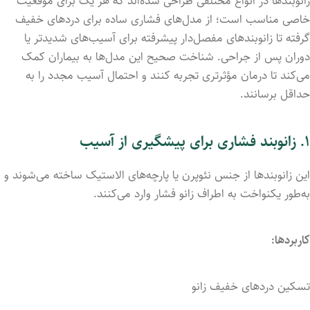
زانوبندها
در
انواع
مختلفی
طراحی
شده‌اند
که
هر
یک
برای
موقعیت
خاصی
مناسب
است؛
از
مدل‌های
فشاری
ساده
برای
دردهای
خفیف
گرفته
تا
زانوبندهای
مفصل‌دار
پیشرفته
برای
آسیب‌های
شدیدتر
یا
دوران
پس
از
جراحی.
شناخت
صحیح
این
مدل‌ها
به
بیماران
کمک
می‌کند
تا
درمان
مؤثرتری
تجربه
کنند
و
احتمال
آسیب
مجدد
را
به
حداقل
برسانند.
۱.
زانوبند
فشاری برای پیشگیری از آسیب
این
زانوبندها
از
جنس
نئوپرن
یا
پارچه‌های
الاستیک
ساخته
می‌شوند
و
به‌طور
یکنواخت
به
اطراف
زانو
فشار
وارد
می‌کنند.
کاربردها:
تسکین
دردهای
خفیف
زانو