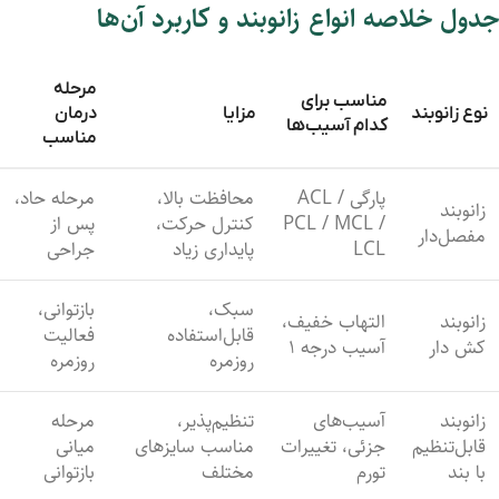
جدول
خلاصه
انواع
زانوبند
و
کاربرد
آن‌ها
مرحله
مناسب
برای
نوع
زانوبند
مزایا
درمان
کدام
آسیب‌ها
مناسب
پارگی
ACL /
محافظت
بالا،
مرحله
حاد،
زانوبند
MCL /
PCL /
کنترل
حرکت،
پس
از
مفصل‌دار
LCL
پایداری
زیاد
جراحی
سبک،
بازتوانی،
زانوبند
التهاب
خفیف،
قابل‌استفاده
فعالیت
کش دار
آسیب
درجه
۱
روزمره
روزمره
زانوبند
آسیب‌های
تنظیم‌پذیر،
مرحله
قابل‌تنظیم
جزئی،
تغییرات
مناسب
سایزهای
میانی
با
بند
تورم
مختلف
بازتوانی