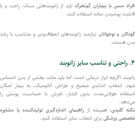
فراد
مسن
یا
بیماران
کم‌تحرک
باید
از
زانوبندهایی
سبک،
راحت
و
با
قابلیت
پوشیدن
ساده
استفاده
کنند.
ودکان
و
نوجوانان
نیازمند
زانوبندهای
انعطاف‌پذیر
و
متناسب
با
رشد
بدن
هستند.
۴.
راحتی
و
تناسب
سایز زانوبند
انوبند
اگرچه
ابزار
درمانی
است،
اما
باید
مانند
بخشی
از
بدن
احساس
ود.
انتخاب
اندازه‌ی
صحیح
و
طراحی
آناتومیک،
به
بیمار
امکان
استفاده
طولانی‌مدت
بدون
فشار،
لغزش
یا
حساسیت
پوستی
را
می‌دهد.
نکته
کلیدی:
همیشه
از
راهنمای
اندازه‌گیری
تولیدکننده
یا
مشاوره
تخصصی
پزشکی
برای
انتخاب
سایز
استفاده
کنید.