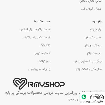
تنگی کانال نخاعی
درمان گودی کمر
زانو درد
محصولات ما
آرتروز زانو
قیمت زانو بند زاپیامکس
مینیسک زانو
قیمت کمر بند پلاتینر
روماتیسم زانو
تاندونک
بورسیت زانو
کامفواستریپ
پارگی رباط صلیبی زانو
دموکرافت
ساییدگی کشکک زانو
زانوبند اسپیلاوایزر
آی آر مای شاپ بزرگترین سایت فروش محصولات پزشکی بر پایه
تکنولوژی های روز دنیا.
خانه
فروشگاه
سبد خرید
واحد فروش