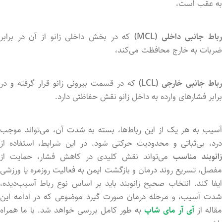
به
عقب
است،
باط
جانبی
داخلی (
MCL)
که
در
بخش
داخلی
زانو
از
آن
در
برابر
ضربات
به
خارج
محافظت
می‌کند،
رباط
جانبی
خارجی (
LCL)
که
در
قسمت
بیرونی
زانو
قرار
گرفته
و
در
برابر
فشارهای
وارده
به
داخل
زانو
نقش
حفاظتی
دارد.
سیب
به
هر
یک
از
این
رباط‌ها،
بسته
به
شدت
آن،
می‌تواند
موجب
رد،
بی‌ثباتی
و
محدودیت
حرکتی
شود.
در
این
شرایط،
استفاده
از
انوبند
مناسب
می‌تواند
نقش
کلیدی
در
کاهش
فشار،
حمایت
از
فصل،
تسریع
روند
درمان
و
بازگشت
ایمن
به
فعالیت
روزمره
یا
ورزشی
یفا
کند.
انتخاب
صحیح
زانوبند
باید
بر
اساس
نوع
رباط
آسیب‌دیده،
دت
آسیب،
و
مرحله
درمان
صورت
گیرد
موضوعی
که
در
ادامه
این
مقاله از
آی آر مای شاپ
به
طور
کامل
بررسی
خواهد
شد. با ما همراه