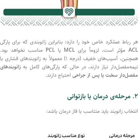
ر
رباط
عملکرد
خاص
خود
را
دارد؛
بنابراین
زانوبندی
که
برای
پارگی
AC
مؤثر
است،
لزوماً
برای
MCL
یا
PCL
مناسب
نخواهد
بود.
مچنین،
آسیب‌های
خفیف (
درجه
۱)
معمولاً
به
زانوبندهای
فشاری
یا
یمه‌مفصل‌دار
نیاز
دارند،
در
حالی
که
پارگی‌های
کامل
به
زانوبندهای
مفصل‌دار
سخت
یا
پس
از
جراحی
احتیاج
دارند.
۲.
مرحله‌ی
درمان
یا
بازتوانی
انتخاب
زانوبند
باید
متناسب
با
فاز
درمان
باشد:
مرحله
درمانی
نوع
مناسب
زانوبند