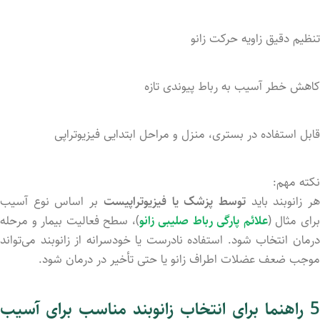
تنظیم
دقیق
زاویه
حرکت
زانو
کاهش
خطر
آسیب
به
رباط
پیوندی
تازه
قابل
استفاده
در
بستری،
منزل
و
مراحل
ابتدایی
فیزیوتراپی
نکته
مهم:
ر
زانوبند
باید
توسط
پزشک
یا
فیزیوتراپیست
بر
اساس
نوع
آسیب
رای مثال (
علائم پارگی رباط صلیبی زانو
)،
سطح
فعالیت
بیمار
و
مرحله
رمان
انتخاب
شود.
استفاده
نادرست
یا
خودسرانه
از
زانوبند
می‌تواند
موجب
ضعف
عضلات
اطراف
زانو
یا
حتی
تأخیر
در
درمان
شود.
 راهنما برای انتخاب
زانوبند
مناسب
برای
آسیب