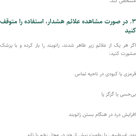
مشخص
کند.
۳.
در
صورت
مشاهده
علائم
هشدار،
استفاده
را
متوقف
کنید
گر
هر
یک
از
علائم
زیر
ظاهر
شدند،
زانوبند
را
باز
کرده
و
با
پزشک
مشورت
کنید:
قرمزی
یا
کبودی
در
ناحیه
تماس
بی‌حسی
یا
گزگز
پا
افزایش
درد
در
هنگام
بستن
زانوبند
بوی
غیرطبیعی
یا
رطوبت
بیش
از
حد
در
محل
زخم
یا
زانو