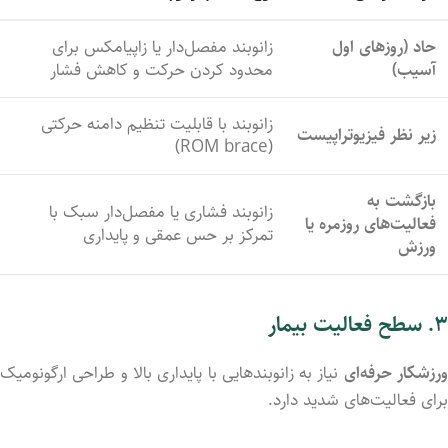
حاد (
روزهای
اول
زانوبند
مفصل‌دار
یا زاپیامکس
برای
آسیب)
محدود
کردن
حرکت
و
کاهش
فشار
زانوبند
با
قابلیت
تنظیم
دامنه
حرکتی
زیر
نظر
فیزیوتراپیست
ROM
brace)
(
بازگشت
به
زانوبند
فشاری
یا
مفصل‌دار
سبک
با
فعالیت‌های
روزمره
یا
تمرکز
بر
حس
عمقی
و
پایداری
ورزش
۳.
سطح
فعالیت
بیمار
رزشکار
حرفه‌ای
نیاز
به
زانوبندهایی
با
پایداری
بالا
و
طراحی
ارگونومیک
برای
فعالیت‌های
شدید
دارد.