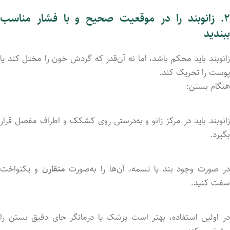
۲
زانوبند
را
در
موقعیت
صحیح
و
با
فشار
مناسب
ببندید
انوبند
باید
محکم
باشد،
اما
نه
آن‌قدر
که
گردش
خون
را
مختل
کند
یا
پوست
را
تحریک
کند.
هنگام
بستن:
انوبند
باید
در
مرکز
زانو
و
به‌درستی
روی
کشکک
و
اطراف
مفصل
قرار
بگیرد.
ر
صورت
وجود
بند
یا
تسمه،
آن‌ها
را
به‌صورت
متقارن
و
یکنواخت
سفت
کنید.
ر
اولین
استفاده،
بهتر
است
پزشک
یا
درمانگر
جای
دقیق
بستن
را