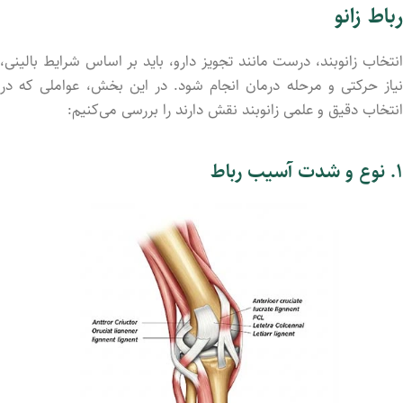
رباط
زانو
نتخاب
زانوبند،
درست
مانند
تجویز
دارو،
باید
بر
اساس
شرایط
بالینی،
یاز
حرکتی
و
مرحله
درمان
انجام
شود.
در
این
بخش،
عواملی
که
در
انتخاب
دقیق
و
علمی
زانوبند
نقش
دارند
را
بررسی
می‌کنیم:
۱.
نوع
و
شدت
آسیب
رباط