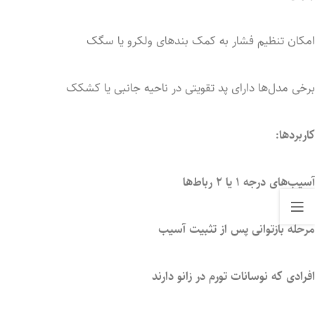
امکان
تنظیم
فشار
به
کمک
بندهای
ولکرو
یا
سگک
برخی
مدل‌ها
دارای
پد
تقویتی
در
ناحیه
جانبی
یا
کشکک
کاربردها:
آسیب‌های
درجه
۱
یا
۲
رباط‌ها
مرحله
بازتوانی
پس
از
تثبیت
آسیب
افرادی
که
نوسانات
تورم
در
زانو
دارند