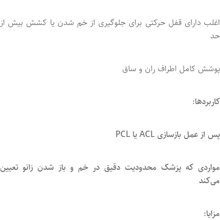
غلب
دارای
قفل
حرکتی
برای
جلوگیری
از
خم
شدن
یا
کشش
بیش
از
حد
پوشش
کامل
اطراف
ران
و
ساق
کاربردها:
پس
از
عمل
بازسازی
ACL
یا
PCL
مواردی
که
پزشک
محدودیت
دقیق
در
خم
و
باز
شدن
زانو
تعیین
می‌کند
مزایا: