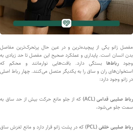
فصل
زانو
یکی
از
پیچیده‌ترین
و
در
عین
حال
پرتحرک‌ترین
مفاصل
دن
انسان
است.
پایداری
و
عملکرد
صحیح
این
مفصل
تا
حد
زیادی
به
وجود
رباط‌ها
بستگی
دارد.
بافت‌هایی
نوارمانند
و
محکم
که
استخوان‌های
ران
و
ساق
را
به
یکدیگر
متصل
می‌کنند.
چهار
رباط
اصلی
در
زانو
وجود
دارد:
باط
صلیبی
قدامی (
ACL)
که
از
جلو
مانع
حرکت
بیش
از
حد
ساق
به
سمت
جلو
می‌شود،
رباط
صلیبی
خلفی (
PCL)
که
در
پشت
زانو
قرار
دارد
و
مانع
لغزش
ساق