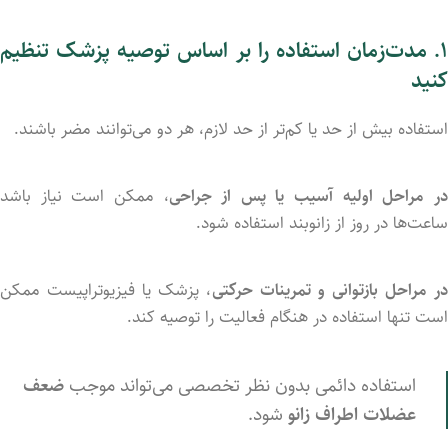
۱.
مدت‌زمان
استفاده
را
بر
اساس
توصیه
پزشک
تنظیم
کنید
استفاده
بیش
از
حد
یا
کم‌تر
از
حد
لازم،
هر
دو
می‌توانند
مضر
باشند.
ر
مراحل
اولیه
آسیب
یا
پس
از
جراحی
،
ممکن
است
نیاز
باشد
ساعت‌ها
در
روز
از
زانوبند
استفاده
شود.
ر
مراحل
بازتوانی
و
تمرینات
حرکتی
،
پزشک
یا
فیزیوتراپیست
ممکن
است
تنها
استفاده
در
هنگام
فعالیت
را
توصیه
کند.
استفاده
دائمی
بدون
نظر
تخصصی
می‌تواند
موجب
ضعف
عضلات
اطراف
زانو
شود.