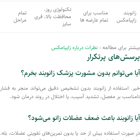
تکنولوژی روز،
زانوبند
مناسب برای
تمام
محافظت
بالا، فری
زاپیامکس
تمام عارضه ها
مراحل
سایز
بیشتر برای مطالعه :
نظرات درباره زاپیامکس
پرسش‌های
پرتکرار
آیا
می‌توانم
بدون
مشورت
پزشک
زانوبند
بخرم؟
یر.
استفاده
از
زانوبند
بدون
تشخیص
دقیق
می‌تواند
منجر
به
فشار
نامناسب
بر
مفصل،
تشدید
آسیب،
یا
اختلال
در
روند
درمان
شود.
آیا
زانوبند
باعث
ضعف
عضلات
زانو
می‌شود؟
ر
صورت
استفاده
بیش
از
حد
یا
بدون
تمرین‌های
تقویتی
عضلات،
بله.