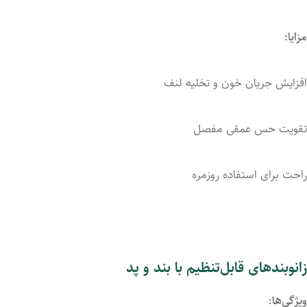
مزایا:
افزایش
جریان
خون
و
تخلیه
لنف
تقویت
حس
عمقی
مفصل
راحت
برای
استفاده
روزمره
زانوبندهای
قابل‌تنظیم
با
بند
و
پد
ویژگی‌ها: