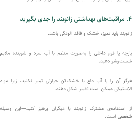
۴.
مراقبت‌های
بهداشتی
زانوبند
را
جدی
بگیرید
زانوبند
باید
تمیز،
خشک
و
فاقد
آلودگی
باشد.
ارچه
یا
فوم
داخلی
را
به‌صورت
منظم
با
آب
سرد
و
شوینده
ملایم
شست‌وشو
دهید.
رگز
آن
را
با
آب
داغ
یا
خشک‌کن
حرارتی
تمیز
نکنید،
زیرا
مواد
الاستیکی
ممکن
است
تغییر
شکل
دهند.
از
استفاده‌ی
مشترک
زانوبند
با
دیگران
پرهیز
کنید—
این
وسیله
شخصی
است.