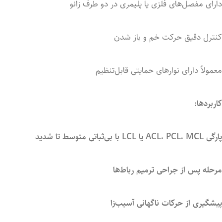
دارای
مفصل‌های
فلزی
یا
پلیمری
در
دو
طرف
زانو
کنترل
دقیق
حرکت
خم
و
باز
شدن
معمولاً
دارای
نوارهای
حمایتی
قابل‌تنظیم
کاربردها:
پارگی
MCL
PCL،
ACL،
یا
LCL
با
بی‌ثباتی
متوسط
تا
شدید
مرحله
پس
از
جراحی
ترمیم
رباط‌ها
پیشگیری
از
حرکات
ناگهانی
آسیب‌زا