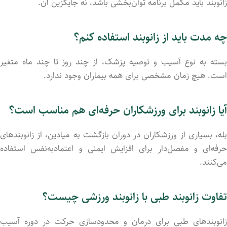
زانوبند
باید
مکمل
برنامه
توان‌بخشی
باشد،
نه
جایگزین
آن.
چه
مدت
باید
از
زانوبند
استفاده
کنم؟
سته
به
نوع
آسیب
و
توصیه
پزشک،
از
چند
روز
تا
چند
ماه
متغیر
است.
هیچ
زمان
مشخصی
برای
همه
بیماران
وجود
ندارد.
آیا
زانوبند
برای
ورزشکاران
حرفه‌ای
هم
مناسب
است؟
له،
بسیاری
از
ورزشکاران
در
دوران
بازگشت
به
میادین،
از
زانوبندهای
حرفه‌ای
و
مفصل‌دار
برای
افزایش
ایمنی
و
اعتمادبه‌نفس
استفاده
می‌کنند.
تفاوت
زانوبند
طبی
با
زانوبند
ورزشی
چیست؟
زانوبندهای
طبی
برای
درمان
و
محدودسازی
حرکت
در
دوره
آسیب