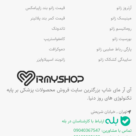
آرتروز زانو
قیمت زانو بند زاپیامکس
مینیسک زانو
قیمت کمر بند پلاتینر
روماتیسم زانو
تاندونک
بورسیت زانو
کامفواستریپ
پارگی رباط صلیبی زانو
دموکرافت
ساییدگی کشکک زانو
زانوبند اسپیلاوایزر
آی آر مای شاپ بزرگترین سایت فروش محصولات پزشکی بر پایه
تکنولوژی های روز دنیا.
تهران , خیابان شریعتی
ارتباط با کارشناسان در بله
تماس با مشاورین: 09040367547