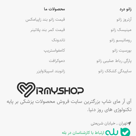
زانو درد
محصولات ما
آرتروز زانو
قیمت زانو بند زاپیامکس
مینیسک زانو
قیمت کمر بند پلاتینر
روماتیسم زانو
تاندونک
بورسیت زانو
کامفواستریپ
پارگی رباط صلیبی زانو
دموکرافت
ساییدگی کشکک زانو
زانوبند اسپیلاوایزر
آی آر مای شاپ بزرگترین سایت فروش محصولات پزشکی بر پایه
تکنولوژی های روز دنیا.
تهران , خیابان شریعتی
ارتباط با کارشناسان در بله