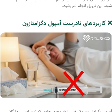
شود، این تزریق انجام نمی‌‎شود.
❌ کاربردهای نادرست آمپول دگزامتازون
آمپول دگزامتازون یک ضدالتهاب قوی حاوی کورتون است اما گاهی