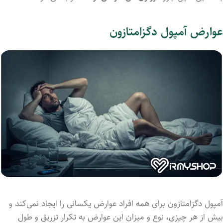
عوارض آمپول دگزامتازون
آمپول دگزامتازون برای همه افراد عوارض یکسانی را ایجاد نمی‌کند و
بیش از هر چیزی، نوع و میزان این عوارض به تکرار تزریق و طول