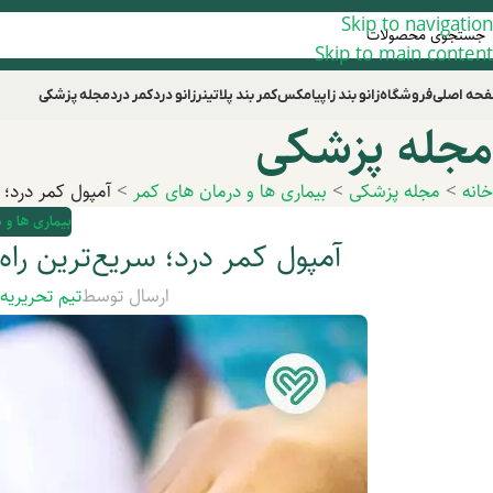
Skip to navigation
Skip to main content
حه اصلی
فروشگاه
زانو بند زاپیامکس
کمر بند پلاتینر
زانو درد
کمر درد
مجله پزشکی
مجله پزشکی
خانه
>
مجله پزشکی
>
بیماری ها و درمان های کمر
>
آمپول کمر درد؛ 
بیماری ها و 
آمپول کمر درد؛ سریع‌ترین راه
ارسال توسط
تیم تحریریه
د