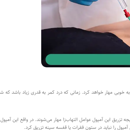
ه خوبی مهار خواهد کرد. زمانی که درد کمر به قدری زیاد باشد که شم
نوبت آن را تزریق کرد. در نتیجه تزریق این آمپول عوامل التهاب‌زا مهار می‌شوند. در واقع این آمپول 
مپول را نباید در ستون فقرات یا قفسه سینه تزریق کرد.