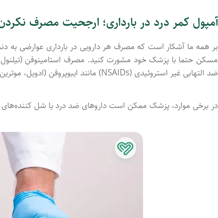
آمپول کمر درد در بارداری؛ ارجحیت مصرف نکردن د
بر همه ما آشکار است که مصرف هر دارویی در بارداری عوارضی به دن
مسکن حتما با پزشک خود مشورت کنید. مصرف استامینوفن (تیلنول) برا
ضد التهابی غیر استروئیدی (NSAIDs) مانند ایبوپروفن (ادویل، موترین یا ناپروکسن) توصیه نمی‌شود.
در برخی موارد، پزشک ممکن است داروهای ضد درد یا شل‌ کننده‌های عض