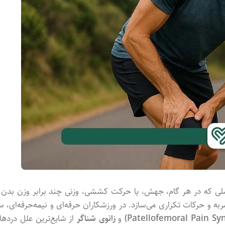
لی
که
در
هر
گام،
جهش،
یا
حرکت
کششی،
وزنی
چند
برابر
وزن
بدن
به
و
حرکات
تکراری
می‌سازد.
در
ورزشکاران
حرفه‌ای
و
نیمه‌حرفه‌ای،
س
Sy
Pain
Patellofemoral
و
زانوی
شناگر
از
شایع‌ترین
علل
دردها