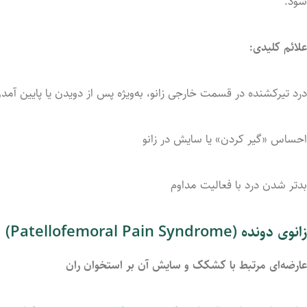
شود.
علائم
کلیدی:
درد
تیرکشنده
در
قسمت
خارجی
زانو،
به‌ویژه
پس
از
دویدن
یا
پایین
آمد
احساس «
گیر
کردن»
یا
سایش
در
زانو
بدتر
شدن
درد
با
فعالیت
مداوم
زانوی
دونده (
Syndrome)
Pain
Patellofemoral
عارضه‌ای
مرتبط
با
کشکک
و
سایش
آن
بر
استخوان
ران