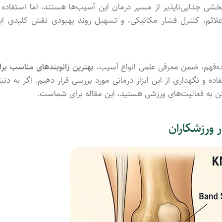
خشی
جدایی‌ناپذیر
از
مسیر
درمان
این
آسیب‌ها
هستند،
اما
استفاده
لائم،
کنترل
فشار
مکانیکی،
و
تسهیل
روند
بهبودی
نقش
کلیدی
ای
ه‌فهم،
ضمن
معرفی
علمی
انواع
آسیب‌،
بهترین
زانوبندهای
مناسب
برا
فاده
و
نگهداری
از
این
ابزار
درمانی
مورد
بررسی
قرار
دهیم.
اگر
به
دنبا
ن
به
فعالیت‌های
ورزشی
هستید،
این مقاله برای شماست
.
ر
ورزشکاران