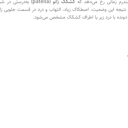
ندرم
زمانی
رخ
می‌دهد
که
کشکک
زانو (
patella)
به‌درستی
در
شیا
نتیجه
این
وضعیت،
اصطکاک
زیاد،
التهاب
و
درد
در
قسمت
جلویی
زا
دونده
با
درد
زیر
یا
اطراف
کشکک
مشخص
می‌شود.