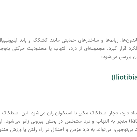
اندون‌ها،
رباط‌ها
و
ساختارهای
حمایتی
مانند
کشکک
و
باند
ایلیوتیبیا
کرد
قرار
گیرد،
مجموعه‌ای
از
درد،
التهاب
یا
محدودیت
حرکتی
به‌وجو
ان
بررسی
می‌شود:
Iliotibi
داد
دارد،
دچار
اصطکاک
مکرر
با
استخوان
ران
می‌شود.
این
اصطکاک
د
la
منجر
به
التهاب
و
درد
مشخص
در
بخش
بیرونی
زانو
می‌شود.
ای
ت
بی‌توجهی،
می‌تواند
به
درد
مزمن
و
اختلال
در
راه
رفتن
یا
ورزش
منته