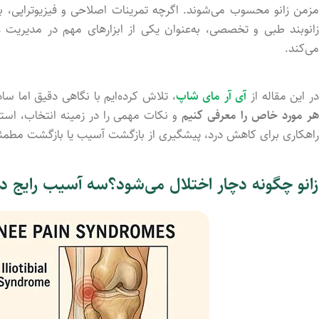
زمن
زانو
محسوب
می‌شوند.
اگرچه
تمرینات
اصلاحی
و
فیزیوتراپی،
ب
انوبند
طبی
و
تخصصی
،
به‌عنوان
یکی
از
ابزارهای
مهم
در
مدیریت
ع
می‌کند.
ر
این
مقاله از
آی آر مای شاپ
،
تلاش
کرده‌ایم
با
نگاهی
دقیق
اما
ساد
ر
مورد
خاص
را
معرفی
کنیم
و
نکات
مهمی
را
در
زمینه
انتخاب،
است
راهکاری
برای
کاهش
درد،
پیشگیری
از
بازگشت
آسیب
یا
بازگشت
مطمئ
زانو
چگونه
دچار
اختلال
می‌شود؟
سه
آسیب
رایج
د