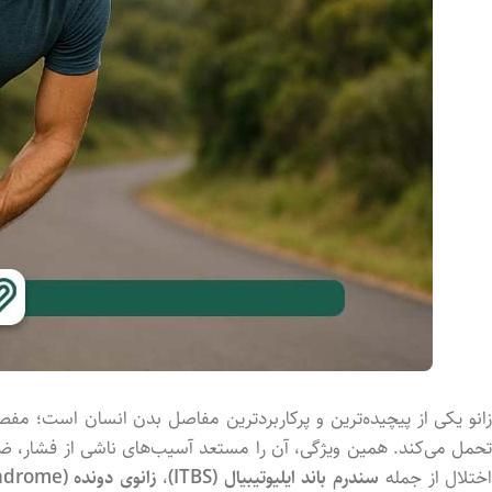
انو
یکی
از
پیچیده‌ترین
و
پرکاربردترین
مفاصل
بدن
انسان
است؛
مفص
حمل
می‌کند.
همین
ویژگی،
آن
را
مستعد
آسیب‌های
ناشی
از
فشار،
ضر
ختلال
از
جمله
سندرم
باند
ایلیوتیبیال (
ITBS)
،
زانوی
دونده (
ndrome)