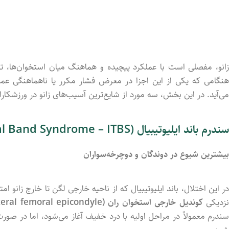
انو،
مفصلی
است
با
عملکرد
پیچیده
و
هماهنگ
میان
استخوان‌ها،
ت
نگامی
که
یکی
از
این
اجزا
در
معرض
فشار
مکرر
یا
ناهماهنگی
عمل
می‌آید.
در
این
بخش،
سه
مورد
از
شایع‌ترین
آسیب‌های
زانو
در
ورزشکار
سندرم
باند
ایلیوتیبیال (
ITBS)
Syndrome –
Band
al
بیشترین
شیوع
در
دوندگان
و
دوچرخه‌سواران
ر
این
اختلال،
باند
ایلیوتیبیال
که
از
ناحیه
خارجی
لگن
تا
خارج
زانو
امت
زدیکی
کوندیل
خارجی
استخوان
ران (
epicondyle)
femoral
teral
ندرم
معمولاً
در
مراحل
اولیه
با
درد
خفیف
آغاز
می‌شود،
اما
در
صور