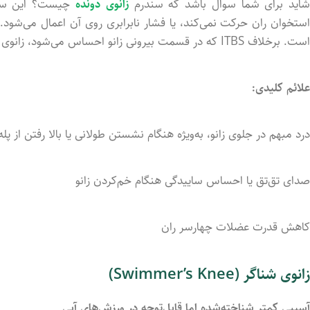
اید برای شما سوال باشد که سندرم
زانوی دونده
چیست؟ این
س
ستخوان
ران
حرکت
نمی‌کند،
یا
فشار
نابرابری
روی
آن
اعمال
می‌شود.
است.
برخلاف
ITBS
که
در
قسمت
بیرونی
زانو
احساس
می‌شود،
زانوی
علائم
کلیدی:
درد
مبهم
در
جلوی
زانو،
به‌ویژه
هنگام
نشستن
طولانی
یا
بالا
رفتن
از
پله
صدای
تق‌تق
یا
احساس
ساییدگی
هنگام
خم‌کردن
زانو
کاهش
قدرت
عضلات
چهارسر
ران
زانوی
شناگر (
Knee)
Swimmer’s
آسیبی
کمتر
شناخته‌شده
اما
قابل‌توجه
در
ورزش‌های
آبی