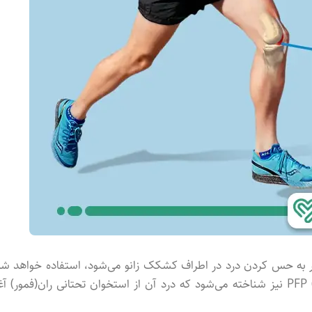
ر به حس کردن درد در اطراف کشکک زانو می‌شود، استفاده خواهد شد
یا PFP (patellofemoral pain) نیز شناخته می‌شود که درد آن از استخوان تحتانی ران(فمور) آغ