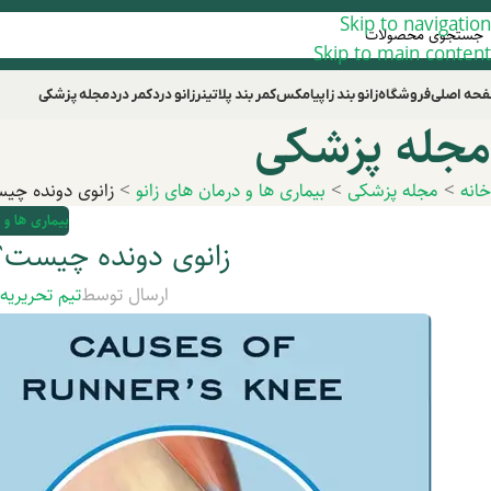
Skip to navigation
Skip to main content
حه اصلی
فروشگاه
زانو بند زاپیامکس
کمر بند پلاتینر
زانو درد
کمر درد
مجله پزشکی
مجله پزشکی
خانه
>
مجله پزشکی
>
بیماری ها و درمان های زانو
>
زانوی دونده چیس
بیماری ها و 
زانوی دونده چیست؟ 
ارسال توسط
تیم تحریریه
د