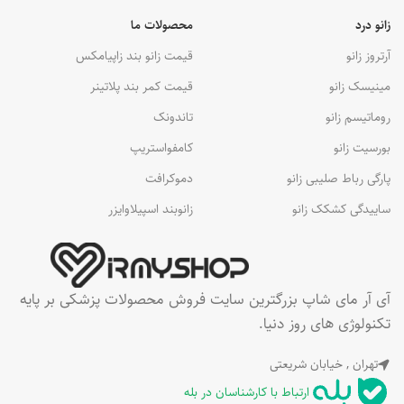
زانو درد
محصولات ما
آرتروز زانو
قیمت زانو بند زاپیامکس
مینیسک زانو
قیمت کمر بند پلاتینر
روماتیسم زانو
تاندونک
بورسیت زانو
کامفواستریپ
پارگی رباط صلیبی زانو
دموکرافت
ساییدگی کشکک زانو
زانوبند اسپیلاوایزر
آی آر مای شاپ بزرگترین سایت فروش محصولات پزشکی بر پایه
تکنولوژی های روز دنیا.
تهران , خیابان شریعتی
ارتباط با کارشناسان در بله