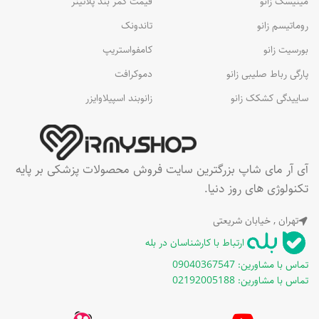
مینیسک زانو
قیمت کمر بند پلاتینر
روماتیسم زانو
تاندونک
بورسیت زانو
کامفواستریپ
پارگی رباط صلیبی زانو
دموکرافت
ساییدگی کشکک زانو
زانوبند اسپیلاوایزر
آی آر مای شاپ بزرگترین سایت فروش محصولات پزشکی بر پایه
تکنولوژی های روز دنیا.
تهران , خیابان شریعتی
ارتباط با کارشناسان در بله
تماس با مشاورین: 09040367547
تماس با مشاورین: 02192005188