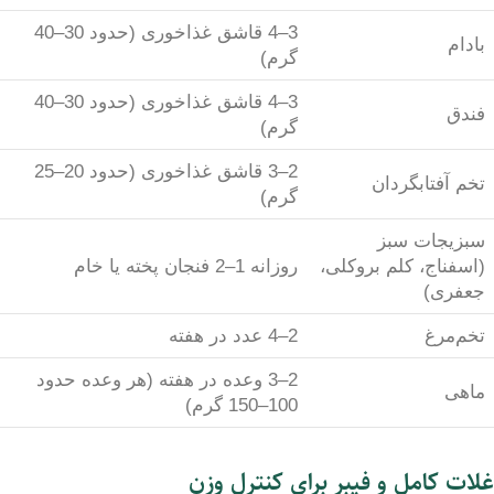
3–4 قاشق غذاخوری (حدود 30–40
بادام
گرم)
3–4 قاشق غذاخوری (حدود 30–40
فندق
گرم)
2–3 قاشق غذاخوری (حدود 20–25
تخم آفتابگردان
گرم)
سبزیجات سبز
(اسفناج، کلم بروکلی،
روزانه 1–2 فنجان پخته یا خام
جعفری)
تخم‌مرغ
2–4 عدد در هفته
2–3 وعده در هفته (هر وعده حدود
ماهی
100–150 گرم)
غلات کامل و فیبر برای کنترل وزن