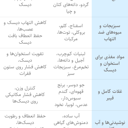
گردو، دانه‌های کتان
دیسک
و چیا
کاهش التهاب دیسک و
سبزیجات و
اسفناج، کلم،
عصب‌ها،
میوه‌های ضد
بروکلی، توت‌ها،
حفظ انعطاف بافت
التهاب
مرکبات
دیسک
لبنیات کم‌چرب،
تقویت استخوان‌ها و
مواد مغذی برای
آجیل و دانه‌ها،
دیسک،
استخوان و
تخم‌مرغ، سبزیجات
کاهش فشار روی ستون
دیسک
سبز
فقرات
جو دوسر، برنج
کنترل وزن،
غلات کامل و
قهوه‌ای، گندم
کاهش فشار مکانیکی
فیبر
سبوس‌دار،
روی دیسک‌ها
عدس، لوبیا، نخود
آب ساده،
حفظ انعطاف و رطوبت
نوشیدنی‌ها و آب
دمنوش‌های گیاهی
دیسک‌ها،