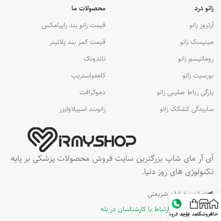
زانو درد
محصولات ما
آرتروز زانو
قیمت زانو بند زاپیامکس
مینیسک زانو
قیمت کمر بند پلاتینر
روماتیسم زانو
تاندونک
بورسیت زانو
کامفواستریپ
پارگی رباط صلیبی زانو
دموکرافت
ساییدگی کشکک زانو
زانوبند اسپیلاوایزر
آی آر مای شاپ بزرگترین سایت فروش محصولات پزشکی بر پایه
تکنولوژی های روز دنیا.
تهران , خیابان شریعتی
ارتباط با کارشناسان در بله
خانه
فروشگاه
سبد خرید
واحد فروش