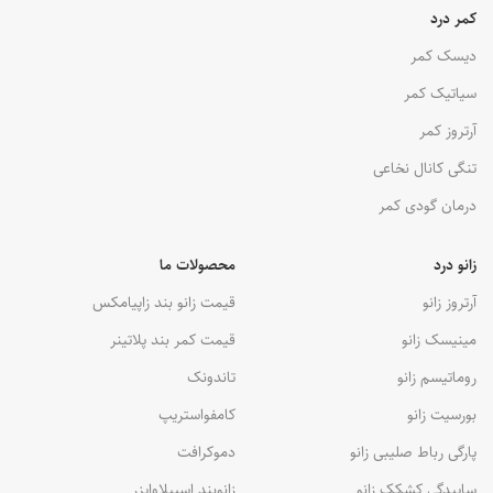
کمر درد
دیسک کمر
سیاتیک کمر
آرتروز کمر
تنگی کانال نخاعی
درمان گودی کمر
زانو درد
محصولات ما
آرتروز زانو
قیمت زانو بند زاپیامکس
مینیسک زانو
قیمت کمر بند پلاتینر
روماتیسم زانو
تاندونک
بورسیت زانو
کامفواستریپ
پارگی رباط صلیبی زانو
دموکرافت
ساییدگی کشکک زانو
زانوبند اسپیلاوایزر