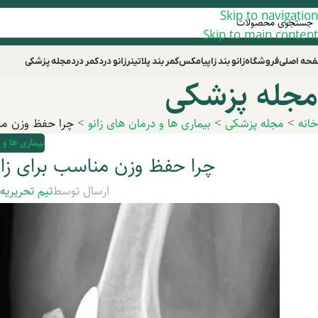
Skip to navigation
Skip to main content
حه اصلی
فروشگاه
زانو بند زاپیامکس
کمر بند پلاتینر
زانو درد
کمر درد
مجله پزشکی
مجله پزشکی
خانه
>
مجله پزشکی
>
بیماری ها و درمان های زانو
>
چرا حفظ وزن من
بیماری ها و 
چرا حفظ وزن مناسب برای ز
ارسال توسط
تیم تحریریه
د