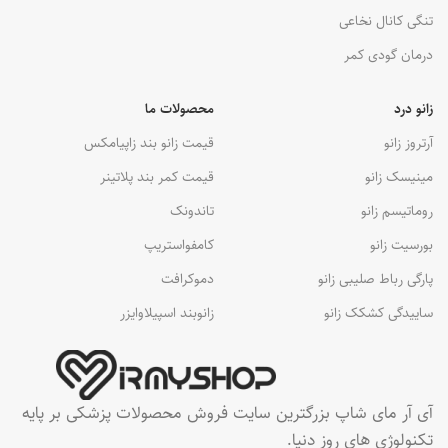
تنگی کانال نخاعی
درمان گودی کمر
زانو درد
محصولات ما
آرتروز زانو
قیمت زانو بند زاپیامکس
مینیسک زانو
قیمت کمر بند پلاتینر
روماتیسم زانو
تاندونک
بورسیت زانو
کامفواستریپ
پارگی رباط صلیبی زانو
دموکرافت
ساییدگی کشکک زانو
زانوبند اسپیلاوایزر
آی آر مای شاپ بزرگترین سایت فروش محصولات پزشکی بر پایه
تکنولوژی های روز دنیا.