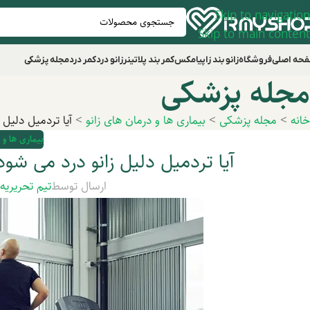
Skip to navigation
Skip to main content
حه اصلی
فروشگاه
زانو بند زاپیامکس
کمر بند پلاتینر
زانو درد
کمر درد
مجله پزشکی
مجله پزشکی
خانه
>
مجله پزشکی
>
بیماری ها و درمان های زانو
>
آیا تردمیل دلیل
بیماری ها و 
آیا تردمیل دلیل زانو درد می شو
ارسال توسط
تیم تحریریه
د