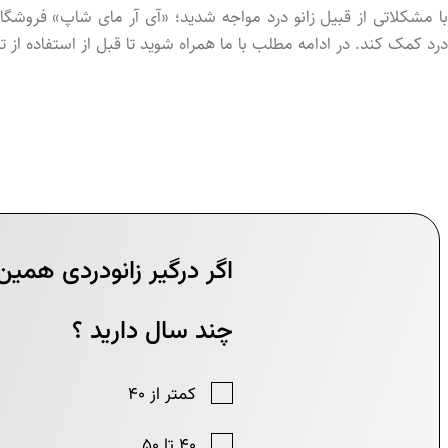
با مشکلاتی از قبیل زانو درد مواجه شدید؛ «آی آر مای شاپ» فروشگاه 
درد کمک کند. در ادامه مطلب با ما همراه شوید تا قبل از استفاده از