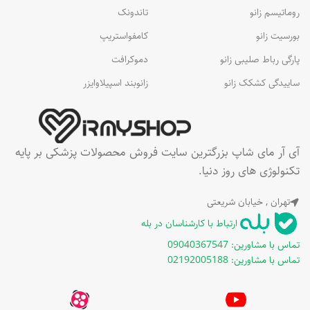
روماتیسم زانو
تاندونک
بورسیت زانو
کامفواستریپ
پارگی رباط صلیبی زانو
دموکرافت
ساییدگی کشکک زانو
زانوبند اسپیلاوایزر
آی آر مای شاپ بزرگترین سایت فروش محصولات پزشکی بر پایه
تکنولوژی های روز دنیا.
تهران , خیابان شریعتی
ارتباط با کارشناسان در بله
تماس با مشاورین: 09040367547
تماس با مشاورین: 02192005188