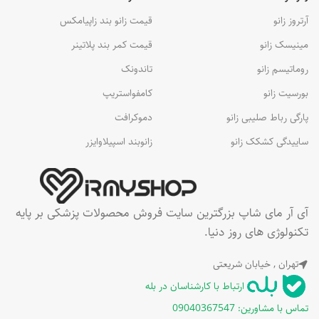
آرتروز زانو
قیمت زانو بند زاپیامکس
مینیسک زانو
قیمت کمر بند پلاتینر
روماتیسم زانو
تاندونک
بورسیت زانو
کامفواستریپ
پارگی رباط صلیبی زانو
دموکرافت
ساییدگی کشکک زانو
زانوبند اسپیلاوایزر
آی آر مای شاپ بزرگترین سایت فروش محصولات پزشکی بر پایه
تکنولوژی های روز دنیا.
تهران , خیابان شریعتی
ارتباط با کارشناسان در بله
تماس با مشاورین: 09040367547