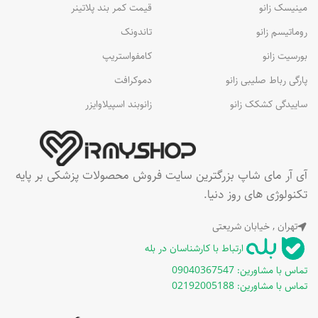
مینیسک زانو
قیمت کمر بند پلاتینر
روماتیسم زانو
تاندونک
بورسیت زانو
کامفواستریپ
پارگی رباط صلیبی زانو
دموکرافت
ساییدگی کشکک زانو
زانوبند اسپیلاوایزر
آی آر مای شاپ بزرگترین سایت فروش محصولات پزشکی بر پایه
تکنولوژی های روز دنیا.
تهران , خیابان شریعتی
ارتباط با کارشناسان در بله
تماس با مشاورین: 09040367547
تماس با مشاورین: 02192005188