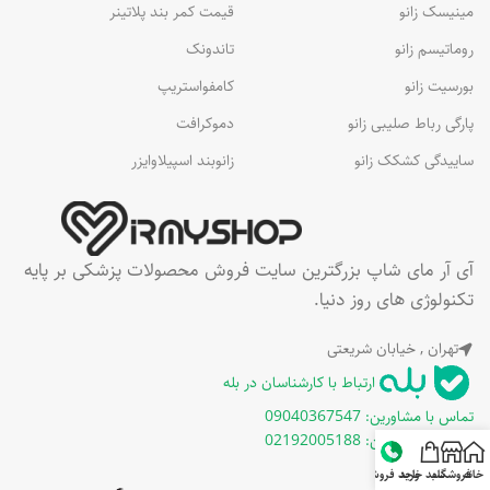
مینیسک زانو
قیمت کمر بند پلاتینر
روماتیسم زانو
تاندونک
بورسیت زانو
کامفواستریپ
پارگی رباط صلیبی زانو
دموکرافت
ساییدگی کشکک زانو
زانوبند اسپیلاوایزر
آی آر مای شاپ بزرگترین سایت فروش محصولات پزشکی بر پایه
تکنولوژی های روز دنیا.
تهران , خیابان شریعتی
ارتباط با کارشناسان در بله
تماس با مشاورین: 09040367547
تماس با مشاورین: 02192005188
خانه
فروشگاه
سبد خرید
واحد فروش