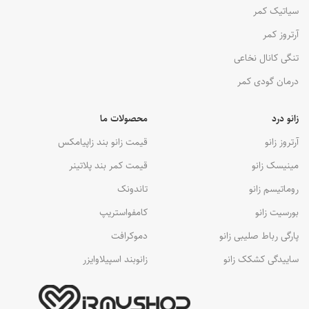
سیاتیک کمر
آرتروز کمر
تنگی کانال نخاعی
درمان گودی کمر
زانو درد
محصولات ما
آرتروز زانو
قیمت زانو بند زاپیامکس
مینیسک زانو
قیمت کمر بند پلاتینر
روماتیسم زانو
تاندونک
بورسیت زانو
کامفواستریپ
پارگی رباط صلیبی زانو
دموکرافت
ساییدگی کشکک زانو
زانوبند اسپیلاوایزر