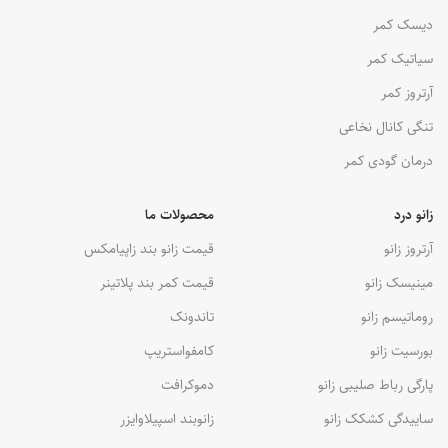
دیسک کمر
سیاتیک کمر
آرتروز کمر
تنگی کانال نخاعی
درمان گودی کمر
زانو درد
محصولات ما
آرتروز زانو
قیمت زانو بند زاپیامکس
مینیسک زانو
قیمت کمر بند پلاتینر
روماتیسم زانو
تاندونک
بورسیت زانو
کامفواستریپ
پارگی رباط صلیبی زانو
دموکرافت
ساییدگی کشکک زانو
زانوبند اسپیلاوایزر