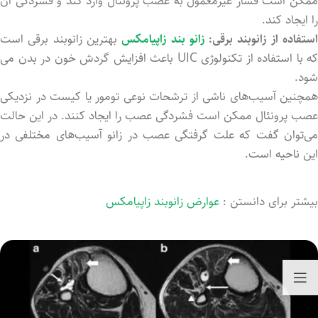
ممکن است فشار غیرمعمول به عصب پرونئال وارد کند و فشردگی آن
را ایجاد کند.
ستفاده از زانوبند برقی:
زانو بند زاپیامکس
بهترین زانوبند برقی است
که با استفاده از تکنولوژی UIC باعث افزایش گردش خون در بدن می
شود.
همچنین آسیب‌های ناشی از ترشحات نوعی تومور یا کیست در نزدیکی
عصب پرونئال ممکن است فشردگی عصب را ایجاد کنند. در این حالت
می‌توان گفت که علت گرفتگی عصب در زانو آسیب‌های مختلفی در
این ناحیه است.
بیشتر برای دانستن :
عوارض زانوبند زاپیامکس