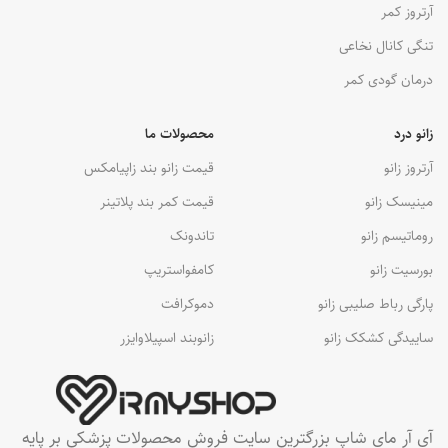
آرتروز کمر
تنگی کانال نخاعی
درمان گودی کمر
زانو درد
محصولات ما
آرتروز زانو
قیمت زانو بند زاپیامکس
مینیسک زانو
قیمت کمر بند پلاتینر
روماتیسم زانو
تاندونک
بورسیت زانو
کامفواستریپ
پارگی رباط صلیبی زانو
دموکرافت
ساییدگی کشکک زانو
زانوبند اسپیلاوایزر
آی آر مای شاپ بزرگترین سایت فروش محصولات پزشکی بر پایه