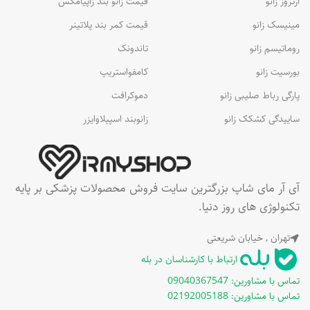
آرتروز زانو
قیمت زانو بند زاپیامکس
مینیسک زانو
قیمت کمر بند پلاتینر
روماتیسم زانو
تاندونک
بورسیت زانو
کامفواستریپ
پارگی رباط صلیبی زانو
دموکرافت
ساییدگی کشکک زانو
زانوبند اسپیلاوایزر
آی آر مای شاپ بزرگترین سایت فروش محصولات پزشکی بر پایه
تکنولوژی های روز دنیا.
تهران , خیابان شریعتی
ارتباط با کارشناسان در بله
تماس با مشاورین: 09040367547
تماس با مشاورین: 02192005188