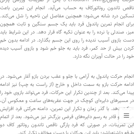
ناقص تاندون روتاتورکاف به حساب می‌آید. انجام این تمرین باعث
تسکین درد شانه می‌شود؛ همچنین مفاصل این ناحیه را شل می‌کند.
برای انجام تمرین پاندول فرد باید یک جسم سنگین و ثابت همچون
میز، صندلی یا نرده را به عنوان تکیه گاه قرار دهد. در این شرایط باید
دست بازوی آسیب ندیده را روی این جسم بگذارد. در ادامه بدون خم
کرد‌ن بیش از حد کمر، فرد باید به جلو خم شود و بازوی آسیب دید‌ه
خود را در حالت آویزان نگه دارد.
انجام حرکت پاندول به آرامی با جلو و عقب بردن بازو آغار می‌شود. در
ادامه حرکت بازو به سمت داخل و خارج (از راست به چپ) نیز ادامه
پیدا می‌کند. بعد از چندین تکرار این حرکات، فرد می‌تواند بازوی خود را
در مسیر‌های دایره‌ای کوچک در جهت عقربه‌های ساعت و معکوس آن،
حرکت دهد. با گذر زمان و تکرار این تمرین، دامنه حرکتی فرد افزایش
می‌یابد و قادر به رسم دایره‌های فرضی بزرگ‌تر نیز می‌شود. بعد از اتمام
این تمرینات، در صورتی که فرد پارگی ناقص تاندون روتاتور کاف دو
طرفه داشته‌باشد؛ باید این حرکات با دست مخالف تکرار کند.