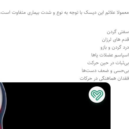
معمولا علائم این دیسک با توجه به نوع و شدت بیماری متفاوت است، ا
سفتی گردن
قدم های لرزان
‏درد گردن و بازو
اسپاسم عضلات پاها
بی‌ثبات در حین حرکت
بی‌حسی و ضعف دست‌ها
فقدان هماهنگی در حرکات