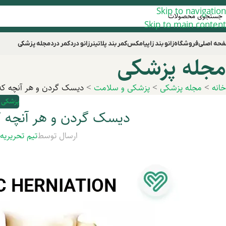
Skip to navigation
Skip to main content
حه اصلی
فروشگاه
زانو بند زاپیامکس
کمر بند پلاتینر
زانو درد
کمر درد
مجله پزشکی
مجله پزشکی
خانه
>
مجله پزشکی
>
پزشکی و سلامت
>
دیسک گردن و هر آنچه که ب
پزشکی 
دیسک گردن و هر آنچه که 
ارسال توسط
تیم تحریریه
د