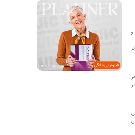
و
ر
یا در
ر
ش
ن